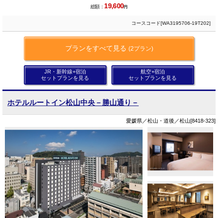
19,600
総額：
円
コースコード[WA3195706-19T202]
プランをすべて見る
(2プラン)
JR・新幹線+宿泊
航空+宿泊
セットプランを見る
セットプランを見る
ホテルルートイン松山中央－勝山通り－
愛媛県／松山・道後／松山[8418-323]