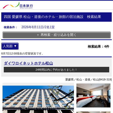
四国 愛媛県 松山・道後のホテル・旅館の宿泊施設 検索結果
2026年8月11日/2名1室
検索条件：
＋ 再検索・絞り込みを開く
人気順 ▼
検索結果：
4
件
8月7日12:00現在の空室状況です。
ダイワロイネットホテル松山
24時間以内に予約がありました！
愛媛県／松山・道後／松山[8418-319]