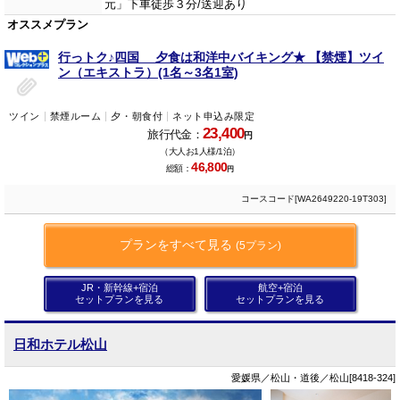
元」下車徒歩３分/送迎あり
オススメプラン
行っトク♪四国 夕食は和洋中バイキング★ 【禁煙】ツイ
ン（エキストラ）(1名～3名1室)
ツイン
禁煙ルーム
夕・朝食付
ネット申込み限定
23,400
旅行代金：
円
（大人お1人様/1泊）
46,800
総額：
円
コースコード[WA2649220-19T303]
プランをすべて見る
(5プラン)
JR・新幹線+宿泊
航空+宿泊
セットプランを見る
セットプランを見る
日和ホテル松山
愛媛県／松山・道後／松山[8418-324]