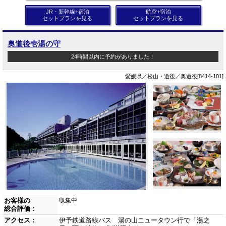
JR・新幹線+宿泊
航空+宿泊
セットプランを見る
セットプランを見る
奥道後壱湯の守
24時間以内に予約がありました！
愛媛県／松山・道後／奥道後[8414-101]
お客様の
収集中
総合評価：
アクセス：
伊予鉄道路線バス 湯の山ニュータウン行で「湯之