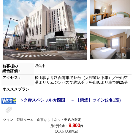
お客様の
収集中
総合評価：
アクセス：
松山駅より路面電車で15分（大街道駅下車）／松山空
港よりリムジンバスで約30分／松山ICより車で約25分
オススメプラン
トク赤スペシャル★四国 － 【禁煙】ツイン(2名1室)
ツイン
禁煙ルーム
食事なし
ネット申込み限定
9,800
旅行代金：
円
（大人お1人様/1泊）