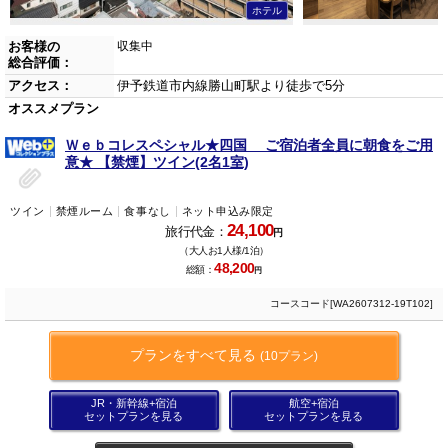
ホテル
お客様の
収集中
総合評価：
アクセス：
伊予鉄道市内線勝山町駅より徒歩で5分
オススメプラン
Ｗｅｂコレスペシャル★四国 ご宿泊者全員に朝食をご用
意★ 【禁煙】ツイン(2名1室)
ツイン
禁煙ルーム
食事なし
ネット申込み限定
24,100
旅行代金：
円
（大人お1人様/1泊）
48,200
総額：
円
コースコード[WA2607312-19T102]
プランをすべて見る
(10プラン)
JR・新幹線+宿泊
航空+宿泊
セットプランを見る
セットプランを見る