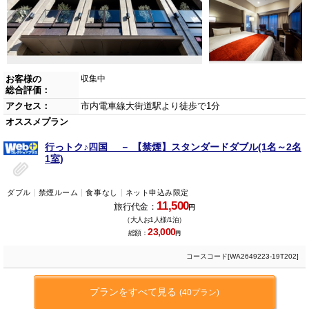
お客様の
収集中
総合評価：
アクセス：
市内電車線大街道駅より徒歩で1分
オススメプラン
行っトク♪四国 － 【禁煙】スタンダードダブル(1名～2名
1室)
ダブル
禁煙ルーム
食事なし
ネット申込み限定
11,500
旅行代金：
円
（大人お1人様/1泊）
23,000
総額：
円
コースコード[WA2649223-19T202]
プランをすべて見る
(40プラン)