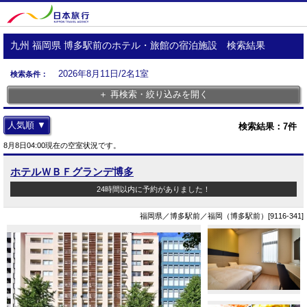
九州 福岡県 博多駅前のホテル・旅館の宿泊施設 検索結果
2026年8月11日/2名1室
検索条件：
＋ 再検索・絞り込みを開く
人気順 ▼
検索結果：
7
件
8月8日04:00現在の空室状況です。
ホテルＷＢＦグランデ博多
24時間以内に予約がありました！
福岡県／博多駅前／福岡（博多駅前）[9116-341]