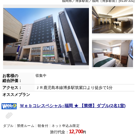
福岡県／博多駅前／福岡（博多駅前）[9116-331]
お客様の
収集中
総合評価：
アクセス：
ＪＲ鹿児島本線博多駅筑紫口より徒歩で1分
オススメプラン
Ｗｅｂコレスペシャル♪福岡 ★ 【禁煙】ダブル(2名1室)
ダブル
禁煙ルーム
朝食付
ネット申込み限定
12,700
旅行代金：
円