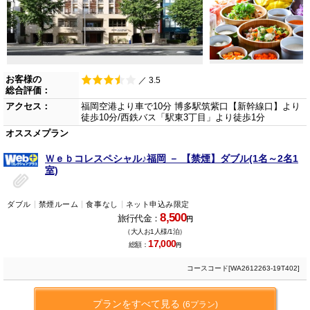
お客様の
／ 3.5
総合評価：
アクセス：
福岡空港より車で10分 博多駅筑紫口【新幹線口】より
徒歩10分/西鉄バス「駅東3丁目」より徒歩1分
オススメプラン
Ｗｅｂコレスペシャル♪福岡 － 【禁煙】ダブル(1名～2名1
室)
ダブル
禁煙ルーム
食事なし
ネット申込み限定
8,500
旅行代金：
円
（大人お1人様/1泊）
17,000
総額：
円
コースコード[WA2612263-19T402]
プランをすべて見る
(6プラン)