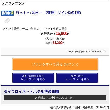
オススメプラン
行っトク♪九州 － 【禁煙】ツイン(2名1室)
ツイン
禁煙ルーム
食事なし
ネット申込み限定
15,600
旅行代金：
円
（大人お1人様/1泊）
31,200
総額：
円
コースコード[WA2772793-19T102]
プランをすべて見る
(16プラン)
JR・新幹線+宿泊
航空+宿泊
セットプランを見る
セットプランを見る
ダイワロイネットホテル博多祇園
24時間以内に予約がありました！
福岡県／博多駅前／福岡（博多駅前）[9116-313]