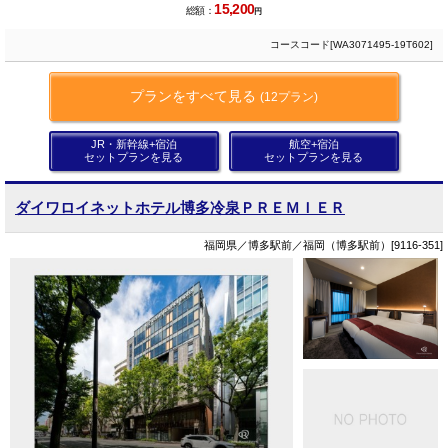
15,200
総額：
円
コースコード[WA3071495-19T602]
プランをすべて見る
(12プラン)
JR・新幹線+宿泊
航空+宿泊
セットプランを見る
セットプランを見る
ダイワロイネットホテル博多冷泉ＰＲＥＭＩＥＲ
福岡県／博多駅前／福岡（博多駅前）[9116-351]