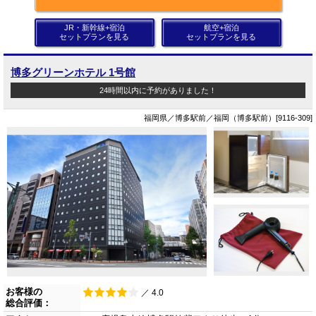
JR・新幹線+宿泊
航空+宿泊
セットプランを見る
セットプランを見る
博多グリーンホテル 1号館
24時間以内に予約がありました！
福岡県／博多駅前／福岡（博多駅前）[9116-309]
お客様の
／ 4.0
総合評価：