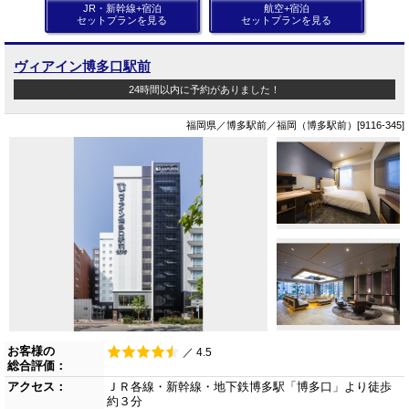
JR・新幹線+宿泊
航空+宿泊
セットプランを見る
セットプランを見る
ヴィアイン博多口駅前
24時間以内に予約がありました！
福岡県／博多駅前／福岡（博多駅前）[9116-345]
お客様の
／ 4.5
総合評価：
アクセス：
ＪＲ各線・新幹線・地下鉄博多駅「博多口」より徒歩
約３分