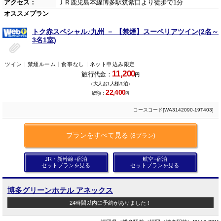
アクセス：
ＪＲ鹿児島本線博多駅筑紫口より徒歩で1分
オススメプラン
トク赤スペシャル♪九州 － 【禁煙】スーペリアツイン(2名～
3名1室)
ツイン
禁煙ルーム
食事なし
ネット申込み限定
11,200
旅行代金：
円
（大人お1人様/1泊）
22,400
総額：
円
コースコード[WA3142090-19T403]
プランをすべて見る
(8プラン)
JR・新幹線+宿泊
航空+宿泊
セットプランを見る
セットプランを見る
博多グリーンホテル アネックス
24時間以内に予約がありました！