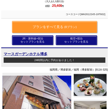
（大人お1人様/1泊）
25,400
総額：
円
コースコード[WA2612245-19T602]
プランをすべて見る
(8プラン)
JR・新幹線+宿泊
航空+宿泊
セットプランを見る
セットプランを見る
マースガーデンホテル博多
24時間以内に予約がありました！
福岡県／博多駅前／福岡（博多駅前）[9116-325]