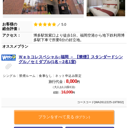
お客様の
／ 5.0
総合評価：
アクセス：
博多駅筑紫口より徒歩1分。福岡空港から地下鉄利用博
多駅下車で所要6分の好立地。
オススメプラン
Ｗｅｂコレスペシャル♪福岡 － 【禁煙】スタンダードシン
グル／セミダブル(1名～2名1室)
シングル
禁煙ルーム
食事なし
ネット申込み限定
8,000
旅行代金：
円
（大人お1人様/1泊）
16,000
総額：
円
コースコード[WA2612225-19T802]
プランをすべて見る
(9プラン)