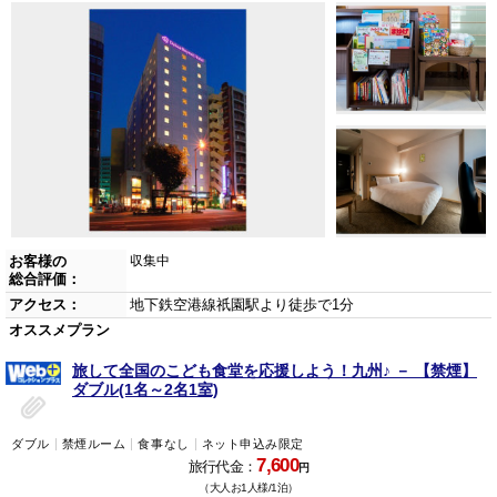
お客様の
収集中
総合評価：
アクセス：
地下鉄空港線祇園駅より徒歩で1分
オススメプラン
旅して全国のこども食堂を応援しよう！九州♪ － 【禁煙】
ダブル(1名～2名1室)
ダブル
禁煙ルーム
食事なし
ネット申込み限定
7,600
旅行代金：
円
（大人お1人様/1泊）