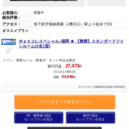
お客様の
収集中
総合評価：
アクセス：
地下鉄空港線祇園（2番出口）駅より徒歩で3分
オススメプラン
Ｗｅｂコレスペシャル♪福岡 ★ 【禁煙】スタンダードツイ
ンルーム(2名1室)
ツイン
禁煙ルーム
朝食付
ネット申込み限定
27,473
旅行代金：
円
（大人お1人様/1泊）
54,946
総額：
円
コースコード[WA2612292-19T202]
プランをすべて見る
(2プラン)
JR・新幹線+宿泊
航空+宿泊
セットプランを見る
セットプランを見る