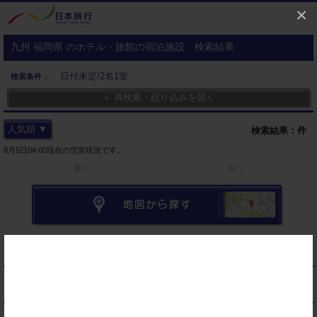
×
九州 福岡県 のホテル・旅館の宿泊施設 検索結果
日付未定/2名1室
検索条件：
＋ 再検索・絞り込みを開く
人気順 ▼
検索結果：
件
8月5日04:00現在の空室状況です。
前へ
次へ
▼ アイコンのご案内
▼ お気に入り・閲覧履歴