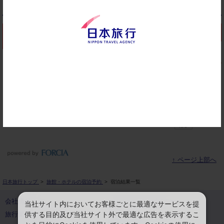
▼ おすすめプラン
↑ ページ上部へ
日本旅行トップ
>
旅館・ホテルの宿泊予約
>
宿泊結果一覧
会社情報
プライバシーポリシー
当社サイト内においてお客様ごとに最適なサービスを提
供する目的及び当社サイト外で最適な広告を表示するこ
旅行業登録票・約款
規約集