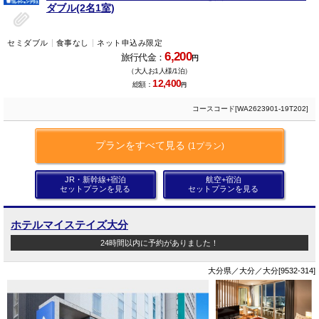
ダブル(2名1室)
セミダブル
食事なし
ネット申込み限定
6,200
旅行代金：
円
（大人お1人様/1泊）
12,400
総額：
円
コースコード[WA2623901-19T202]
プランをすべて見る
(1プラン)
JR・新幹線+宿泊
航空+宿泊
セットプランを見る
セットプランを見る
ホテルマイステイズ大分
24時間以内に予約がありました！
大分県／大分／大分[9532-314]