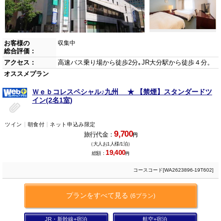
お客様の
収集中
総合評価：
アクセス：
高速バス乗り場から徒歩2分｡JR大分駅から徒歩４分。
オススメプラン
Ｗｅｂコレスペシャル♪九州 ★ 【禁煙】スタンダードツ
イン(2名1室)
ツイン
朝食付
ネット申込み限定
9,700
旅行代金：
円
（大人お1人様/1泊）
19,400
総額：
円
コースコード[WA2623896-19T602]
プランをすべて見る
(6プラン)
JR・新幹線+宿泊
航空+宿泊