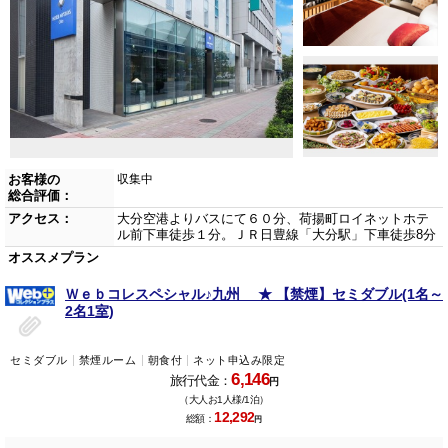
お客様の
収集中
総合評価：
アクセス：
大分空港よりバスにて６０分、荷揚町ロイネットホテ
ル前下車徒歩１分。ＪＲ日豊線「大分駅」下車徒歩8分
オススメプラン
Ｗｅｂコレスペシャル♪九州 ★ 【禁煙】セミダブル(1名～
2名1室)
セミダブル
禁煙ルーム
朝食付
ネット申込み限定
6,146
旅行代金：
円
（大人お1人様/1泊）
12,292
総額：
円