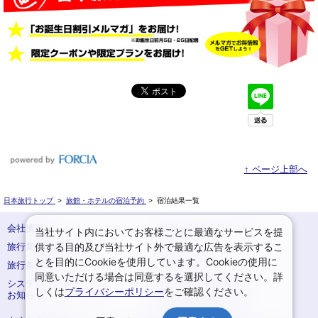
↑ ページ上部へ
日本旅行トップ
>
旅館・ホテルの宿泊予約
>
宿泊結果一覧
会社情報
プライバシーポリシー
当社サイト内においてお客様ごとに最適なサービスを提
供する目的及び当社サイト外で最適な広告を表示するこ
旅行業登録票・約款
規約集
とを目的にCookieを使用しています。Cookieの使用に
旅行条件書
サイトマップ
同意いただける場合は同意するを選択してください。詳
システムメンテナンスの
お申込みまでの手順
しくは
プライバシーポリシー
をご確認ください。
お知らせ
変更・取消のご案内