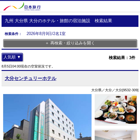
九州 大分県 大分のホテル・旅館の宿泊施設 検索結果
2026年8月9日/2名1室
検索条件：
＋ 再検索・絞り込みを開く
人気順 ▼
検索結果：
3
件
8月5日04:00現在の空室状況です。
大分センチュリーホテル
大分県／大分／大分[9532-309]