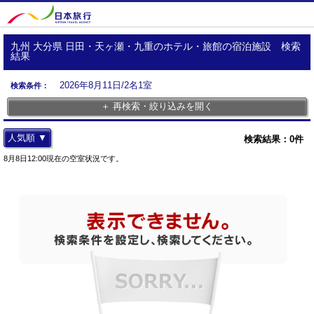
九州 大分県 日田・天ヶ瀬・九重のホテル・旅館の宿泊施設 検索
結果
2026年8月11日/2名1室
検索条件：
＋ 再検索・絞り込みを開く
人気順 ▼
検索結果：
0
件
8月8日12:00現在の空室状況です。