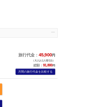
45,900
旅行代金：
円
（大人お1人様/1泊）
91,800
総額：
円
月間の旅行代金を比較する