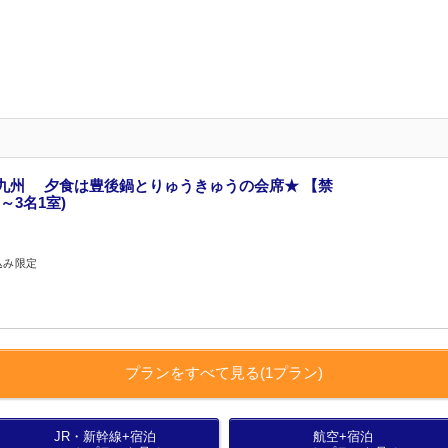
九州 夕食は豊後鍋とりゅうきゅうの会席★ 【禁
～3名1室)
込み限定
プランをすべて見る(1プラン)
JR・新幹線+宿泊
航空+宿泊