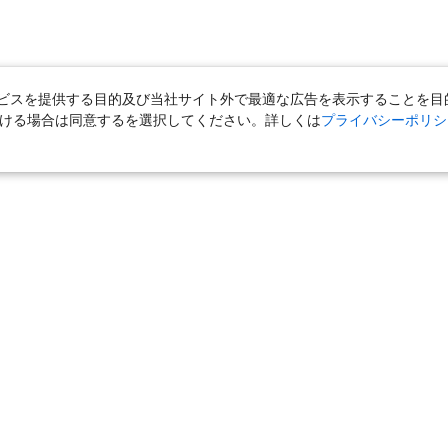
スを提供する目的及び当社サイト外で最適な広告を表示することを目的に
ただける場合は同意するを選択してください。詳しくは
プライバシーポリシ
｜
国内旅行（ツアー）
｜
ホテル・旅館（宿泊）
｜
高速バス
｜
旅行（ツアー）
｜
海外航空券
｜
海外ホテル
｜
海外航空券＋海外
女子旅「たびーら」
｜
海外挙式・ウェディング
｜
新婚旅行・ハネムー
クルーズ
｜
鉄道
｜
一人旅
｜
日帰りツアー