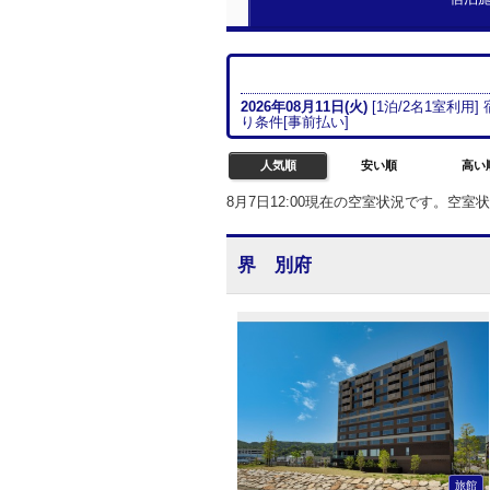
2026年08月
11日(火)
[
1
泊/
2名
1室
利用]
り条件[
事前払い
]
人気順
安い順
高い
8月7日12:00現在の空室状況です。空
界 別府
旅館