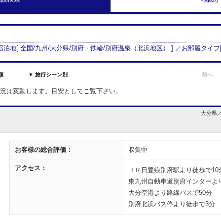
 宿泊地[
全国/
九州
/
大分県
/
別府・鉄輪
/
別府温泉（北浜地区）
] ／お部屋タイプ
順
▼ 旅行シーン別
前へ
室状況は変動します。目安としてご覧下さい。
大分県／
お客様の
総合評価：
収集中
アクセス：
ＪＲ日豊線別府駅より徒歩で10
東九州自動車道別府インターより
大分空港より路線バスで50分
別府北浜バス停より徒歩で3分