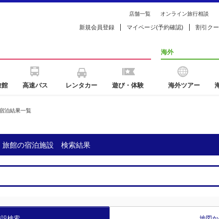
店舗一覧
オンライン旅行相談
新規会員登録
マイページ(予約確認)
割引クー
海外
旅館
高速バス
レンタカー
遊び・体験
海外ツアー
宿泊結果一覧
・旅館の宿泊施設 検索結果
施設検索
地図か