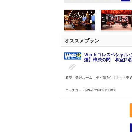
オススメプラン
Ｗｅｂコレスペシャル♪
煙】柿渋の間 和室(2名
和室
禁煙ルーム
夕・朝食付
ネット申
コースコード[WA2623943-11J103]