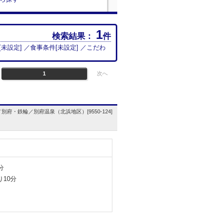
1
検索結果：
件
[
未設定
] ／食事条件[
未設定
] ／こだわ
1
次へ
別府・鉄輪／別府温泉（北浜地区）[9550-124]
分
10分