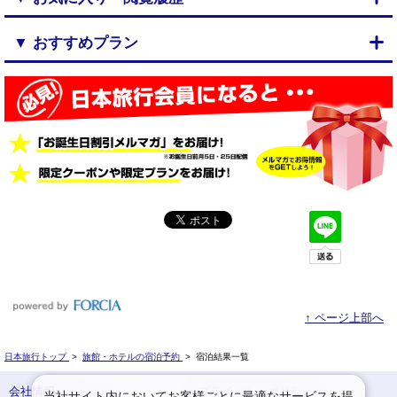
▼ おすすめプラン
↑ ページ上部へ
日本旅行トップ
>
旅館・ホテルの宿泊予約
>
宿泊結果一覧
会社情報
プライバシーポリシー
当社サイト内においてお客様ごとに最適なサービスを提