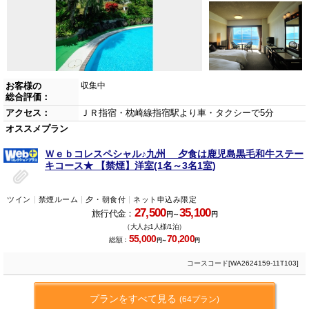
お客様の
収集中
総合評価：
アクセス：
ＪＲ指宿・枕崎線指宿駅より車・タクシーで5分
オススメプラン
Ｗｅｂコレスペシャル♪九州 夕食は鹿児島黒毛和牛ステー
キコース★ 【禁煙】洋室(1名～3名1室)
ツイン
禁煙ルーム
夕・朝食付
ネット申込み限定
27,500
35,100
旅行代金：
円～
円
（大人お1人様/1泊）
55,000
70,200
総額：
円～
円
コースコード[WA2624159-11T103]
プランをすべて見る
(64プラン)