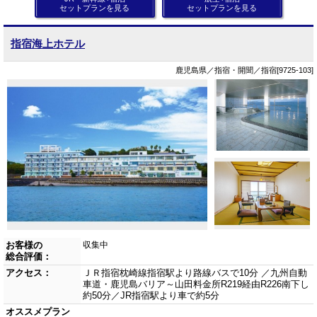
セットプランを見る
セットプランを見る
指宿海上ホテル
鹿児島県／指宿・開聞／指宿[9725-103]
お客様の
収集中
総合評価：
アクセス：
ＪＲ指宿枕崎線指宿駅より路線バスで10分 ／九州自動
車道・鹿児島バリア～山田料金所R219経由R226南下し
約50分／JR指宿駅より車で約5分
オススメプラン