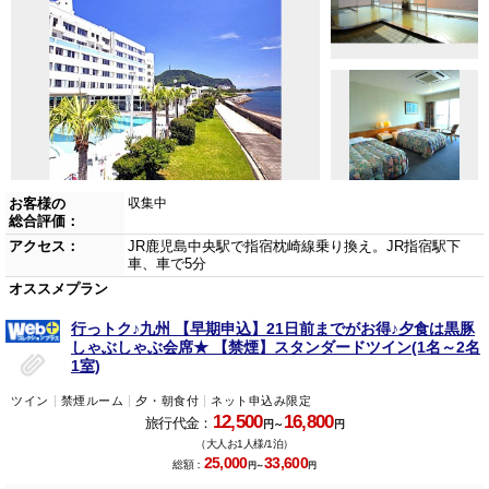
お客様の
収集中
総合評価：
アクセス：
JR鹿児島中央駅で指宿枕崎線乗り換え。JR指宿駅下
車、車で5分
オススメプラン
行っトク♪九州 【早期申込】21日前までがお得♪夕食は黒豚
しゃぶしゃぶ会席★ 【禁煙】スタンダードツイン(1名～2名
1室)
ツイン
禁煙ルーム
夕・朝食付
ネット申込み限定
12,500
16,800
旅行代金：
円～
円
（大人お1人様/1泊）
25,000
33,600
総額：
円～
円