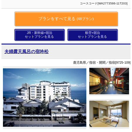
コースコード[WA2773586-11T203]
プランをすべて見る
(48プラン)
JR・新幹線+宿泊
航空+宿泊
セットプランを見る
セットプランを見る
夫婦露天風呂の宿吟松
鹿児島県／指宿・開聞／指宿[9725-109]