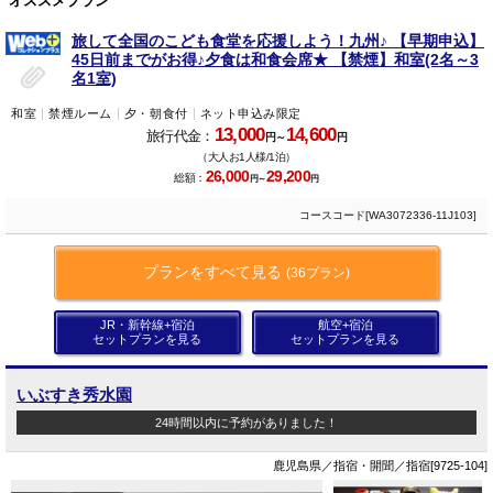
オススメプラン
旅して全国のこども食堂を応援しよう！九州♪ 【早期申込】
45日前までがお得♪夕食は和食会席★ 【禁煙】和室(2名～3
名1室)
和室
禁煙ルーム
夕・朝食付
ネット申込み限定
13,000
14,600
旅行代金：
円～
円
（大人お1人様/1泊）
26,000
29,200
総額：
円～
円
コースコード[WA3072336-11J103]
プランをすべて見る
(36プラン)
JR・新幹線+宿泊
航空+宿泊
セットプランを見る
セットプランを見る
いぶすき秀水園
24時間以内に予約がありました！
鹿児島県／指宿・開聞／指宿[9725-104]