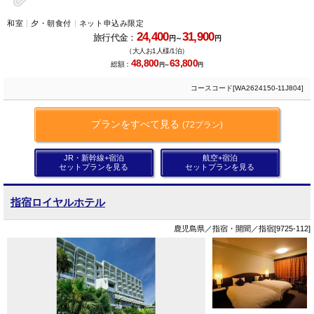
和室
夕・朝食付
ネット申込み限定
24,400
31,900
旅行代金：
円～
円
（大人お1人様/1泊）
48,800
63,800
総額：
円～
円
コースコード[WA2624150-11J804]
プランをすべて見る
(72プラン)
JR・新幹線+宿泊
航空+宿泊
セットプランを見る
セットプランを見る
指宿ロイヤルホテル
鹿児島県／指宿・開聞／指宿[9725-112]