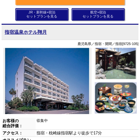
JR・新幹線+宿泊
航空+宿泊
セットプランを見る
セットプランを見る
指宿温泉ホテル翔月
鹿児島県／指宿・開聞／指宿[9725-105]
お客様の
収集中
総合評価：
アクセス：
指宿・枕崎線指宿駅より徒歩で17分