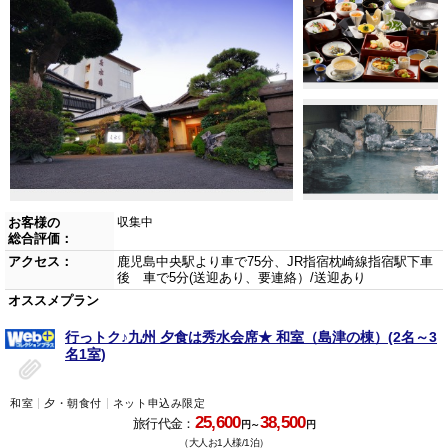
お客様の
収集中
総合評価：
アクセス：
鹿児島中央駅より車で75分、JR指宿枕崎線指宿駅下車
後 車で5分(送迎あり、要連絡）/送迎あり
オススメプラン
行っトク♪九州 夕食は秀水会席★ 和室（島津の棟）(2名～3
名1室)
和室
夕・朝食付
ネット申込み限定
25,600
38,500
旅行代金：
円～
円
（大人お1人様/1泊）