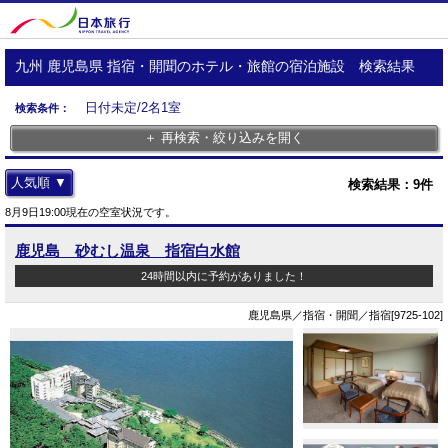
九州 鹿児島県 指宿・開聞のホテル・旅館の宿泊施設 検索結果
日付未定/2名1室
検索条件：
＋ 再検索・絞り込みを開く
人気順 ▼
検索結果：
9
件
8月9日19:00現在の空室状況です。
鹿児島 砂むし温泉 指宿白水館
24時間以内に予約がありました！
鹿児島県／指宿・開聞／指宿[9725-102]