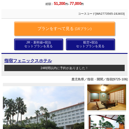
51,200
77,000
総額：
円～
円
コースコード[WA2773565-19J403]
プランをすべて見る
(16プラン)
JR・新幹線+宿泊
航空+宿泊
セットプランを見る
セットプランを見る
指宿フェニックスホテル
24時間以内に予約がありました！
鹿児島県／指宿・開聞／指宿[9725-106]