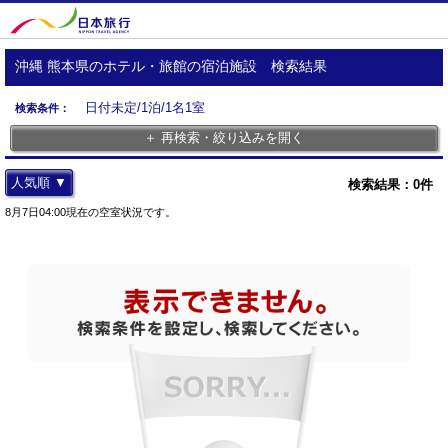
沖縄 熊本県のホテル・旅館の宿泊施設 検索結果
日付未定/1泊/1名1室
検索条件：
＋ 再検索・絞り込みを開く
人気順 ▼
検索結果：
0
件
8月7日04:00現在の空室状況です。