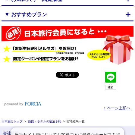
▼ おすすめプラン
↑ ページ上部へ
日本旅行トップ
>
旅館・ホテルの宿泊予約
>
宿泊結果一覧
会社情報
プライバシーポリシー
当社サイト内においてお客様ごとに最適なサービスを提