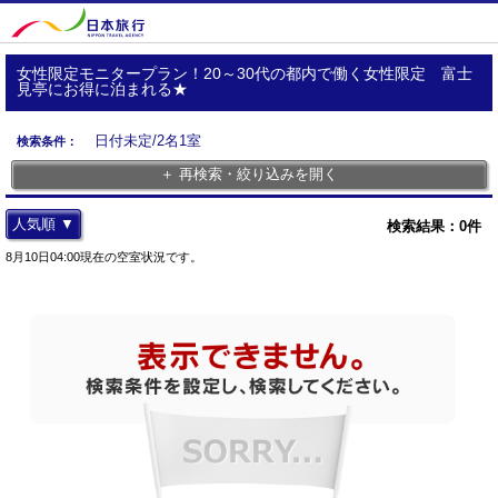
女性限定モニタープラン！20～30代の都内で働く女性限定 富士
見亭にお得に泊まれる★
日付未定/2名1室
検索条件：
＋ 再検索・絞り込みを開く
人気順 ▼
検索結果：
0
件
8月10日04:00現在の空室状況です。