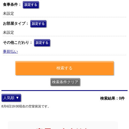
食事条件：
設定する
未設定
お部屋タイプ：
設定する
未設定
その他こだわり：
設定する
事前払い
検索する
検索条件クリア
人気順 ▼
検索結果：
0
件
8月6日19:00現在の空室状況です。