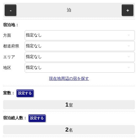
泊
-
+
宿泊地：
方面
都道府県
エリア
地区
現在地周辺の宿を探す
室数：
設定する
1
室
宿泊総人数：
設定する
2
名