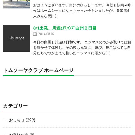
おはようございます。白州のひっしーです。 今朝も快晴☀️昨
夜はホームシックになっちゃった子もいましたが、参加者6
人みんな元[…]
8/1出発、川遊びｷｬﾝﾌﾟ白州２日目
2014.08.02
今日の白州も川遊び日和です。 ニジマスのつかみ取りでは目
を輝かせて体験し、その後も元気に川遊び。昼ごはんでは自
分たちでつかまえて捌いたニジマスに頭から[…]
トムソーヤクラブ ホームページ
カテゴリー
おしらせ
(299)