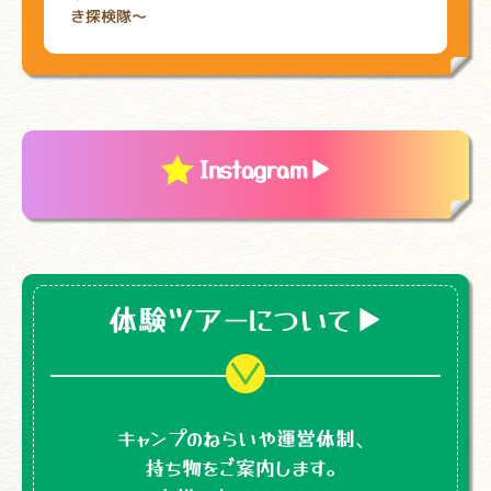
き探検隊～
Instagram
▼
体験ツアーについて
▼
キャンプのねらいや運営体制、
持ち物をご案内します。