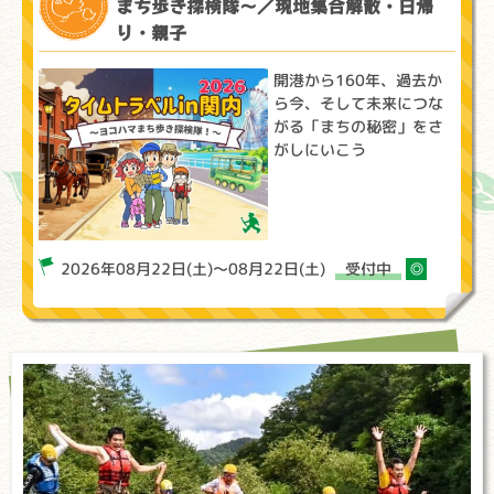
まち歩き探検隊～／現地集合解散・日帰
り・親子
開港から160年、過去か
ら今、そして未来につな
がる「まちの秘密」をさ
がしにいこう
2026年08月22日(土)～08月22日(土)
受付中
◎