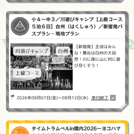
小４～中３／川遊びキャンプ【上級コース
５泊６日】白州（はくしゅう）／新宿発バ
スプラン・現地プラン
【新宿発】主役はみん
な！舞台は白州の大自
然！川に森に山に村に遊
び尽くそう！
2026年08月07日(金)～08月12日(水)
受付終了
×
タイムトラムベルin関内2026～ヨコハマ