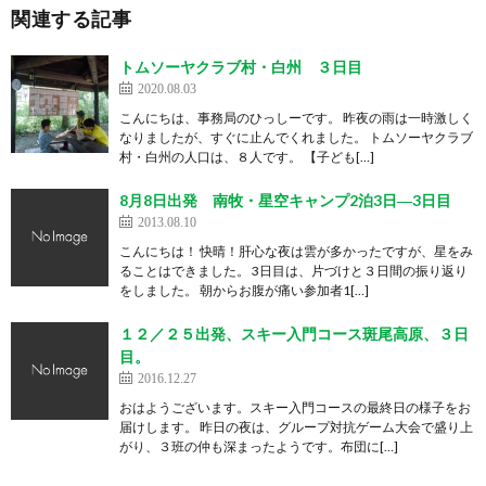
関連する記事
トムソーヤクラブ村・白州 ３日目
2020.08.03
こんにちは、事務局のひっしーです。 昨夜の雨は一時激しく
なりましたが、すぐに止んでくれました。 トムソーヤクラブ
村・白州の人口は、８人です。 【子ども[…]
8月8日出発 南牧・星空キャンプ2泊3日―3日目
2013.08.10
こんにちは！ 快晴！肝心な夜は雲が多かったですが、星をみ
ることはできました。 3日目は、片づけと３日間の振り返り
をしました。 朝からお腹が痛い参加者1[…]
１２／２５出発、スキー入門コース斑尾高原、３日
目。
2016.12.27
おはようございます。スキー入門コースの最終日の様子をお
届けします。 昨日の夜は、グループ対抗ゲーム大会で盛り上
がり、３班の仲も深まったようです。布団に[…]