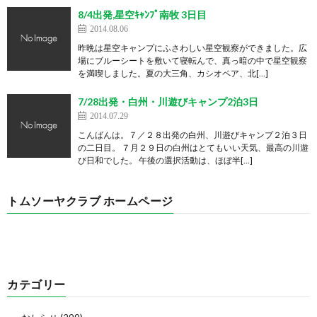
8/4出発,星空ｷｬﾝﾌﾟ南牧 3日目
2014.08.06
昨晩は星空キャンプにふさわしい星空観察ができました。広
場にブルーシートを敷いて寝転んで、真っ暗の中で星空観察
を満喫しました。夏の大三角、カシオペア、北[…]
7/28出発・白州・川遊びキャンプ2泊3日
2014.07.29
こんばんは。７／２８出発の白州、川遊びキャンプ２泊３日
の二日目。 ７月２９日の白州はとてもいい天気、最高の川遊
び日和でした。 午後の選択活動は、ほぼ半[…]
トムソーヤクラブ ホームページ
カテゴリー