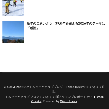
新年のごあいさつ―39周年を迎える2026年のテーマは
「感謝」
© Copyright 2019
トムソーヤクラブブログ―Tom＆Beckyのじむきょく日
記
.
トムソーヤクラブ ブログ じむきょく日記 キャンプレポート by
FIT-Web
Create
. Powered by
WordPress
.