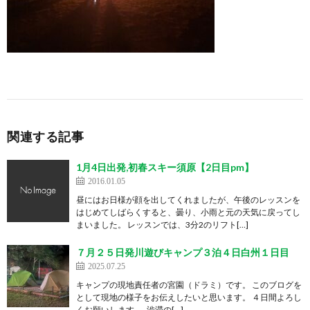
関連する記事
1月4日出発,初春スキー須原【2日目pm】
2016.01.05
昼にはお日様が顔を出してくれましたが、午後のレッスンを
はじめてしばらくすると、曇り、小雨と元の天気に戻ってし
まいました。 レッスンでは、3分2のリフト[…]
７月２５日発川遊びキャンプ３泊４日白州１日目
2025.07.25
キャンプの現地責任者の宮園（ドラミ）です。 このブログを
として現地の様子をお伝えしたいと思います。 ４日間よろし
くお願いします。 渋滞の[…]