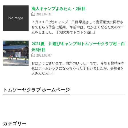
海人キャンプよみたん・2日目
2012.07.31
７月３１日(火)キャンプ二日目 早起きして定置網漁に同行さ
せてもらう予定は延期。 午前中は、なかよくなるためのゲー
ムをしました。 干潮の海でトコトン遊[…]
2021夏 川遊びキャンプINトムソーヤクラブ村・白
州8日目
2021.08.07
おはようございます。白州のひっしーです。 今朝も快晴☀️昨
夜はホームシックになっちゃった子もいましたが、参加者6
人みんな元[…]
トムソーヤクラブ ホームページ
カテゴリー