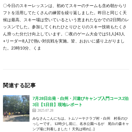
〇今日のスキーレッスンは、初めてスキーのチームも含め朝からリ
フトを活用してたくさんの練習を繰り返しました。昨日と同じく天
候は最高、スキー場は空いているという恵まれたなかでの2日間のレ
ッスンでした。参加してくれたひとりひとりのスキー技術もたくさ
ん滑った分だけ向上しています。〇夜のゲーム大会では51人[43人
+リーダー8人]で熱い対抗戦を実施。皆、おおいに盛り上がりまし
た。23時10分、くま
関連する記事
7月28日出発・白州・川遊びキャンプ入門コース2泊
3日【1日目】現地レポート
2025.07.28
みなさんこんにちは。トムソーヤクラブ村・白州 村長のひ
っしーです。 12時少し前に、名水公園べるが 尾白の森キャ
ンプ場に到着しました！ 天気は晴れ[…]