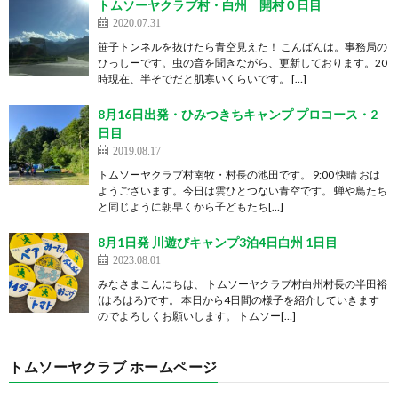
トムソーヤクラブ村・白州 開村０日目
2020.07.31
笹子トンネルを抜けたら青空見えた！ こんばんは。事務局の
ひっしーです。虫の音を聞きながら、更新しております。20
時現在、半そでだと肌寒いくらいです。 […]
8月16日出発・ひみつきちキャンプ プロコース・2
日目
2019.08.17
トムソーヤクラブ村南牧・村長の池田です。 9:00 快晴 おは
ようございます。今日は雲ひとつない青空です。 蝉や鳥たち
と同じように朝早くから子どもたち[…]
8月1日発 川遊びキャンプ3泊4日白州 1日目
2023.08.01
みなさまこんにちは、 トムソーヤクラブ村白州村長の半田裕
(はろはろ)です。 本日から4日間の様子を紹介していきます
のでよろしくお願いします。 トムソー[…]
トムソーヤクラブ ホームページ