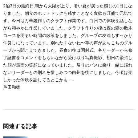
2泊3日の最終日,朝から太陽が上り、暑い夏が戻った感じの1日にな
りました。朝食のホットドックも残すことなく食欲も旺盛で元気で
す。今日は万華鏡作りのクラフト作業です。白州での体験を話しな
がら和やかに作業していました。クラフト作りの後は夜の森の散歩
コースを明るい時間の散策をしました。グループの友達もすっかり
仲良しになっています。別れたくないね〜等の声があちこちのグル
ープから聞こえてきました。昼食の後は閉村式、各リーダーから修
了証書をコメントをもらいながら受け取り写真撮影、初日の緊張し
た顔が最高の笑顔になっていました。帰りのバスに乗り一緒に帰れ
ないリーダーとの別れを惜しみつつ白州を後にしました。今頃は楽
しかった体験を話してるとこかも……
芦田和雄
関連する記事