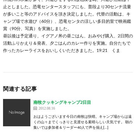
止としました。恐竜センタースタッフにも、普段より30センチ流量
が多いこと等のアドバイスを頂き決定しました。代替の活動は、キ
ャンプ場で水遊び（60分）、恐竜センタの涼しい多目的室で映画鑑
賞（90分、写真）を実施しました。
昼以後は予定通り、イグアノ丼の昼ごはん、おみやげ購入、2日間の
活動ふりかえり＆発表、夕ごはんのカレー作りを実施。自分たちで
作ったカレーライスをおいしくいただきました。19:21 くま
関連する記事
南牧クッキングキャンプ2日目
2012.08.16
おはようございます今日の南牧は快晴。キャンプ場からは遠
くの山々までくっきりと見渡せる素晴らしい天気です。 朝の
集いでは参加者＆リーダー40人で声を揃え[…]