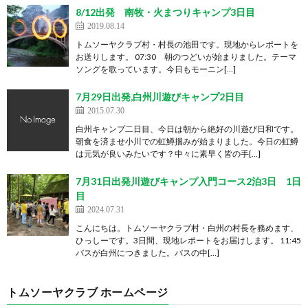
8/12出発 南牧・火まつりキャンプ3日目
2019.08.14
トムソーヤクラブ村・村長の池田です。現地からレポートを
お送りします。 07:30 朝のつどいが始まりました。テーマ
ソングを歌っています。今日もモーニン[…]
7月29日出発,白州川遊びキャンプ2日目
2015.07.30
白州キャンプ二日目、今日は朝から絶好の川遊び日和です。
朝食を済ませ小川での虹鱒掴みが始まりました。今日の虹鱒
は元気が良いみたいです？中々に素早く皆の手[…]
7月31日出発川遊びキャンプ入門コース2泊3日 1日
目
2024.07.31
こんにちは。トムソーヤクラブ村・白州の村長を務めます、
ひっしーです。3日間、現地レポートをお届けします。 11:45
バスが白州につきました。バスの中[…]
トムソーヤクラブ ホームページ