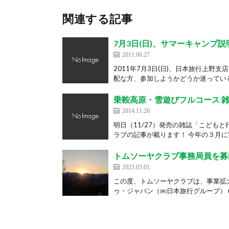
関連する記事
7月3日(日)、サマーキャンプ
2011.06.27
2011年7月3日(日)、日本旅行上
配な方、参加しようかどうか迷っている
乗鞍高原・雪遊びフルコース 
2014.11.26
明日（11/27）発売の雑誌「こども
ラブの記事が載ります！ 今年の３月に実
トムソーヤクラブ事務局員を募
2023.03.01
この度、トムソーヤクラブは、事業拡大
ゥ・ジャパン（㈱日本旅行グループ） ■