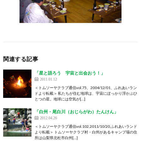
関連する記事
「星と語ろう 宇宙と出会おう！」
2011.01.12
＜トムソーヤクラブ通信vol.75、2004/12/01、ふれあいラン
ドより転載＞ 私たちが住む地球は、宇宙にぽっかり浮かぶひ
とつの星。地球には空気が[…]
「白州・尾白川（おじらがわ）たんけん」
2012.04.26
＜トムソーヤクラブ通信vol.102,2011/10/20,ふれあいランド
より転載＞ トムソーヤクラブ村・白州があるキャンプ場の住
所は山梨県北杜市白州[…]