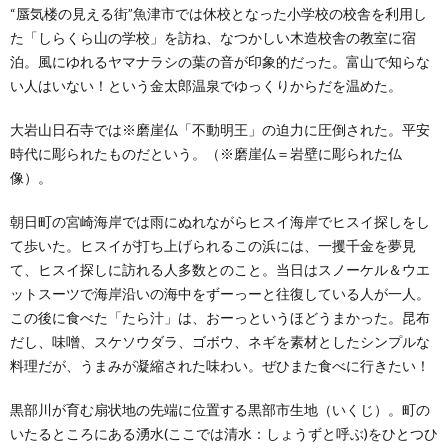
“蜃気楼の見える街”魚津市では休校となった小学校の校舎を利用し
た「しらくら山の学校」を訪ね、なつかしい木造校舎の教室に宿
泊。風にゆれるヤマナラシの葉の音が印象的だった。富山で知らな
い人はいない！という金太郎温泉でゆっくりからだを温めた。
大岩山日石寺では※磨崖仏「不動明王」の迫力に圧倒された。平安
時代に彫られたものだという。（※磨崖仏＝岩壁に彫られた仏
像）。
朝日町の宮崎海岸では雨にぬれながらヒスイ海岸でヒスイ探しをし
て歩いた。ヒスイが打ち上げられるこの浜には、一攫千金を夢見
て、ヒスイ探しに訪れる人多数とのこと。当日はスノーケル＆ウエ
ットスーツで海岸沿いの海中をずーっーと往復している人が一人。
この後に食べた「たら汁」は、おーっというほどうまかった。昆布
だし、味噌、スケソウダラ、ゴボウ、ネギを素材としたシンプルな
料理だが、うまみが凝縮された味わい。ぜひまた食べに行きたい！
黒部川が育む扇状地の先端に位置する黒部市生地（いくじ）。町の
いたるところにある湧水(ここでは清水：しょうずと呼ぶ)をひとつひ