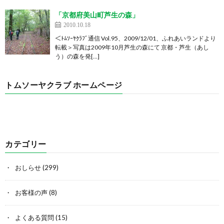
「京都府美山町芦生の森」
2010.10.18
＜ﾄﾑｿｰﾔｸﾗﾌﾞ通信 Vol.95、2009/12/01、ふれあいランドより
転載＞写真は2009年10月芦生の森にて 京都・芦生（あし
う）の森を発[…]
トムソーヤクラブ ホームページ
カテゴリー
おしらせ
(299)
お客様の声
(8)
よくある質問
(15)