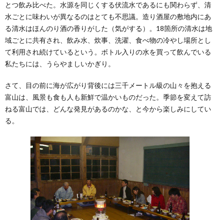
とつ飲み比べた。水源を同じくする伏流水であるにも関わらず、清
水ごとに味わいが異なるのはとても不思議。造り酒屋の敷地内にあ
る清水はほんのり酒の香りがした（気がする）。18箇所の清水は地
域ごとに共有され、飲み水、炊事、洗濯、食べ物の冷やし場所とし
て利用され続けているという。ボトル入りの水を買って飲んでいる
私たちには、うらやましいかぎり。
さて、目の前に海が広がり背後には三千メートル級の山々を抱える
富山は、風景も食も人も新鮮で温かいものだった。季節を変えて訪
ねる富山では、どんな発見があるのかな、と今から楽しみにしてい
る。