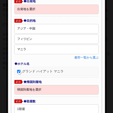
◆出発地
必須
空席表示について：
空席状況は常に変更しますので、現在の空席を保証するものではあ
りません。
「○」は過去24時間以内に十分な空席が確認できた商品です。 数字
◆目的地
必須
の場合は、現時点で座席数が少ない商品です。
※表示金額はオンライン予約時の金額です。
※座席クラスはご利用区間毎に異なる場合があります。必ずご確認
ください。
※表示時間はすべて現地時間・24時間表示です。
※午前0時以降に出発する深夜便について、搭乗日をお間違えになる
都市一覧から選ぶ
ケースが多く発生しています。
例)4月8日00：30出発の場合、搭乗手続きは4月7日22:30が目安で
◆ホテル名
す。
グランド ハイアット マニラ
◆帰国到着地
必須
◆部屋数
必須