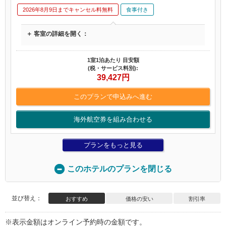
2026年8月9日までキャンセル料無料
食事付き
＋ 客室の詳細を開く：
1室1泊あたり 目安額
(税・サービス料別):
39,427
円
このプランで申込みへ進む
海外航空券を組み合わせる
プランをもっと見る
このホテルのプランを閉じる
並び替え：
おすすめ
価格の安い
割引率
※表示金額はオンライン予約時の金額です。