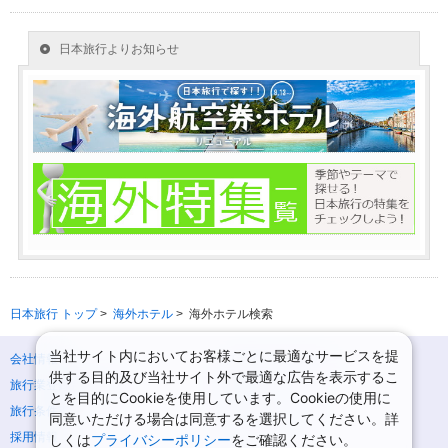
日本旅行 トップ
>
海外ホテル
>
海外ホテル検索
当社サイト内においてお客様ごとに最適なサービスを提
会社情報
プライバシーポリシー
供する目的及び当社サイト外で最適な広告を表示するこ
旅行業登録票・約款
規約集
とを目的にCookieを使用しています。Cookieの使用に
旅行条件書
ニュースリリース
同意いただける場合は同意するを選択してください。詳
採用情報
サイトマップ
しくは
プライバシーポリシー
をご確認ください。