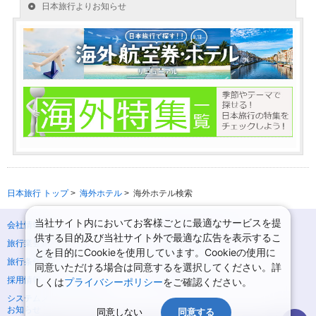
日本旅行 トップ
>
海外ホテル
>
海外ホテル検索
当社サイト内においてお客様ごとに最適なサービスを提
会社情報
プライバシーポリシー
供する目的及び当社サイト外で最適な広告を表示するこ
旅行業登録票・約款
規約集
とを目的にCookieを使用しています。Cookieの使用に
旅行条件書
ニュースリリース
同意いただける場合は同意するを選択してください。詳
採用情報
サイトマップ
しくは
プライバシーポリシー
をご確認ください。
システムメンテナンスの
お知らせ
同意しない
同意する