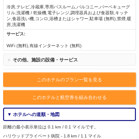
冷房,テレビ,冷蔵庫,専用バスルーム,バルコニー,バーベキューグ
リル,洗濯機 / 乾燥機,電子レンジ,調理器具および食器類,キッチ
ン,食器洗い機,コンロ,浴槽またはシャワー,駐車場 (無料),禁煙,暖
房,洗濯機
サービス:
WiFi (無料),有線インターネット (無料)
＋
その他、施設の設備・サービス
このホテルのプラン一覧を見る
このホテルと航空券を組み合わせる
▼ ホテルへの道順・地図
距離の最小表示単位は 0.1 km / 0.1 マイルです。
ハリウッドプライベート病院 - 1.8 km / 1.1 マイル