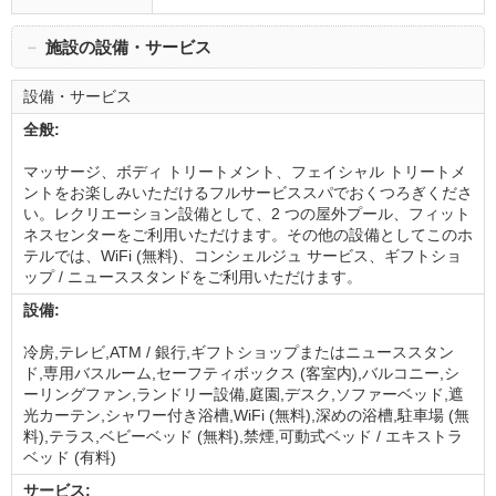
－
施設の設備・サービス
設備・サービス
全般:
マッサージ、ボディ トリートメント、フェイシャル トリートメ
ントをお楽しみいただけるフルサービススパでおくつろぎくださ
い。レクリエーション設備として、2 つの屋外プール、フィット
ネスセンターをご利用いただけます。その他の設備としてこのホ
テルでは、WiFi (無料)、コンシェルジュ サービス、ギフトショ
ップ / ニューススタンドをご利用いただけます。
設備:
冷房,テレビ,ATM / 銀行,ギフトショップまたはニューススタン
ド,専用バスルーム,セーフティボックス (客室内),バルコニー,シ
ーリングファン,ランドリー設備,庭園,デスク,ソファーベッド,遮
光カーテン,シャワー付き浴槽,WiFi (無料),深めの浴槽,駐車場 (無
料),テラス,ベビーベッド (無料),禁煙,可動式ベッド / エキストラ
ベッド (有料)
サービス: