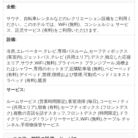
全般:
サウナ、自転車レンタルなどのレクリエーション設備をご利用く
ださい。このホテルでは、WiFi (無料)、コンシェルジュ サービ
ス、託児サービス (有料)をご利用いただけます。
設備:
冷房,エレベーター,テレビ,専用バスルーム,セーフティボックス
(客室内),ジェットバス,テレビ (共用エリア),デスク,独立した応接
エリア,サウナ,WiFi (無料),プライベート プランジプール,浴槽ま
たはシャワー,専用のホットタブ,近隣駐車場 (無料),ベビーベッド
(有料),デイベッド,禁煙,喫煙および禁煙,可動式ベッド / エキスト
ラベッド (有料),暖房
サービス:
ルームサービス (営業時間限定),客室清掃 (毎日),コーヒー / ティ
ー (共用エリア),朝食 (有料),セーフティボックス (フロントデス
ク),複数の言語を話すスタッフ,フロントデスク (時間限定),ドラ
イクリーニング / ランドリーサービス,WiFi (無料),ケーブル チャ
ンネル,手荷物保管サービス