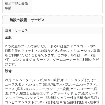
宿泊可能な最低
-
年齢
－
施設の設備・サービス
設備・サービス
全般:
2 つの屋外プールで泳いだり、あるいは屋外テニスコートや24
時間営業のフィットネス施設などその他のレクリエーション設備
をご利用いただくこともできます。このホテルでは、WiFi (無
料)、コンシェルジュ サービス、ゲームコーナーをご利用いただ
けます。
設備:
冷房,エレベーター,テレビ,ATM / 銀行,ギフトショップまたはニ
ューススタンド,ショップ (敷地内),専用バスルーム,セーフティボ
ックス (客室内),バルコニー,ランドリー設備,ゲームコーナー,庭
園,デスク,独立した応接エリア,ソファーベッド,ビデ,遮光カーテ
ン,シャワーのみ,シャワー、浴槽別,シャワー付き浴槽,食料品店 /
コンビニエンスストア,WiFi (無料),駐車場 (台数制限あり),駐車場