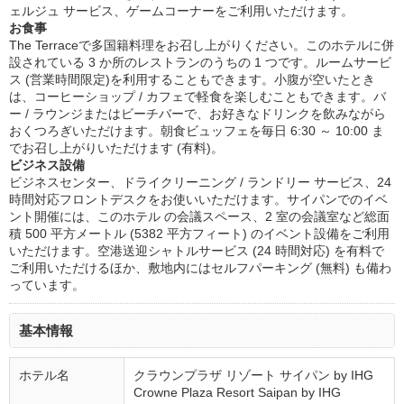
ェルジュ サービス、ゲームコーナーをご利用いただけます。
お食事
The Terraceで多国籍料理をお召し上がりください。このホテルに併
設されている 3 か所のレストランのうちの 1 つです。ルームサービ
ス (営業時間限定)を利用することもできます。小腹が空いたとき
は、コーヒーショップ / カフェで軽食を楽しむこともできます。バ
ー / ラウンジまたはビーチバーで、お好きなドリンクを飲みながら
おくつろぎいただけます。朝食ビュッフェを毎日 6:30 ～ 10:00 ま
でお召し上がりいただけます (有料)。
ビジネス設備
ビジネスセンター、ドライクリーニング / ランドリー サービス、24
時間対応フロントデスクをお使いいただけます。サイパンでのイベ
ント開催には、このホテル の会議スペース、2 室の会議室など総面
積 500 平方メートル (5382 平方フィート) のイベント設備をご利用
いただけます。空港送迎シャトルサービス (24 時間対応) を有料で
ご利用いただけるほか、敷地内にはセルフパーキング (無料) も備わ
っています。
基本情報
ホテル名
クラウンプラザ リゾート サイパン by IHG
Crowne Plaza Resort Saipan by IHG