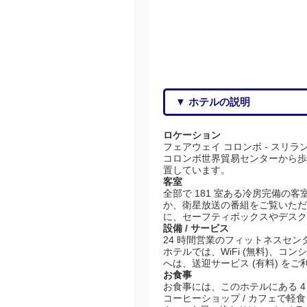
▼ ホテルの説明
ロケーション
フェアウェイ コロンボ - スリ
コロンボ世界貿易センターから歩いて
置しています。
客室
全部で 181 室ある冷房完備の客
か、衛星放送の番組をご覧いただ
に、セーフティボックスやデス
設備 / サービス
24 時間営業のフィットネスセ
ホテルでは、WiFi (無料)、
へは、送迎サービス (有料) を
お食事
お食事には、このホテルにある 
コーヒーショップ / カフェで軽