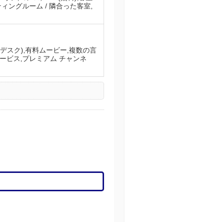
ィングルーム / 隣合った客室,
ントデスク),有料ムービー,複数の言
サービス,プレミアム チャンネ