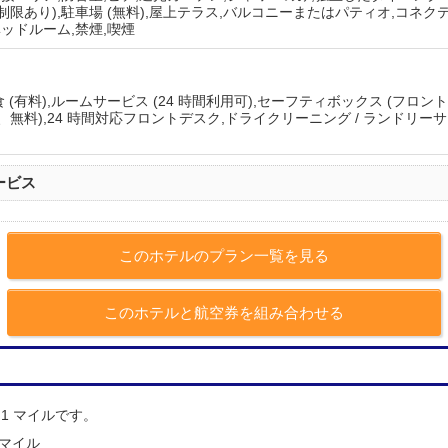
制限あり),駐車場 (無料),屋上テラス,バルコニーまたはパティオ,コネクテ
ベッドルーム,禁煙,喫煙
食 (有料),ルームサービス (24 時間利用可),セーフティボックス (フロ
、無料),24 時間対応フロントデスク,ドライクリーニング / ランドリー
ービス
このホテルのプラン一覧を見る
このホテルと航空券を組み合わせる
0.1 マイルです。
1 マイル