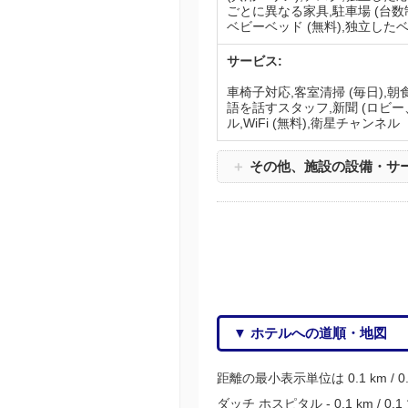
ごとに異なる家具,駐車場 (台数
ベビーベッド (無料),独立した
サービス:
車椅子対応,客室清掃 (毎日),朝
語を話すスタッフ,新聞 (ロビー
ル,WiFi (無料),衛星チャンネル
＋
その他、施設の設備・サ
▼ ホテルへの道順・地図
距離の最小表示単位は 0.1 km / 
ダッチ ホスピタル - 0.1 km / 0.