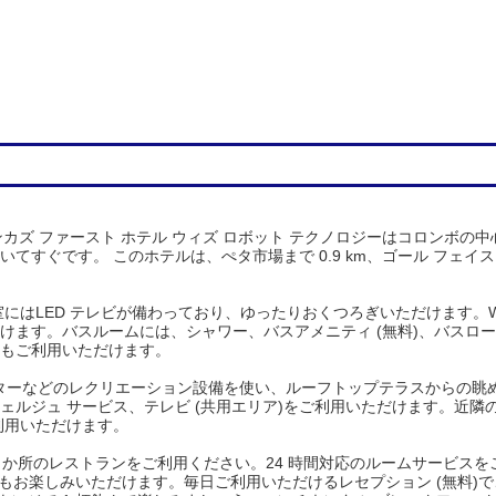
ランカズ ファースト ホテル ウィズ ロボット テクノロジーはコロンボの
すぐです。 このホテルは、ぺタ市場まで 0.9 km、ゴール フェイス グ
室にはLED テレビが備わっており、ゆったりおくつろぎいただけます。Wi
けます。バスルームには、シャワー、バスアメニティ (無料)、バスロ
クもご利用いただけます。
ンターなどのレクリエーション設備を使い、ルーフトップテラスからの眺
コンシェルジュ サービス、テレビ (共用エリア)をご利用いただけます。近
ご利用いただけます。
4 か所のレストランをご利用ください。24 時間対応のルームサービス
食もお楽しみいただけます。毎日ご利用いただけるレセプション (無料)