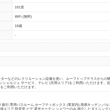
181室
WiFi (無料)
18歳
-
センターなどのレクリエーション設備を使い、ルーフトップテラスからの
)、コンシェルジュ サービス、テレビ (共用エリア)をご利用いただけます
) をご利用いただけます。
M / 銀行,専用バスルーム,セーフティボックス (客室内),簡易キッチン,バ
接エリア,防音室,ビデ,遮光カーテン,シャワーのみ,独立したダイニングエリア