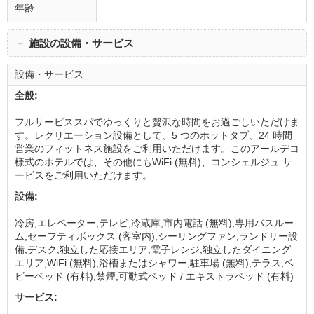
年齢
－
施設の設備・サービス
設備・サービス
全般:
フルサービススパでゆっくりと贅沢な時間をお過ごしいただけま
す。レクリエーション設備として、5 つのホットタブ、24 時間
営業のフィットネス施設をご利用いただけます。このアールデコ
様式のホテルでは、その他にもWiFi (無料)、コンシェルジュ サ
ービスをご利用いただけます。
設備:
冷房,エレベーター,テレビ,冷蔵庫,市内電話 (無料),専用バスルー
ム,セーフティボックス (客室内),シーリングファン,ランドリー設
備,デスク,独立した応接エリア,電子レンジ,独立したダイニング
エリア,WiFi (無料),浴槽またはシャワー,駐車場 (無料),テラス,ベ
ビーベッド (有料),禁煙,可動式ベッド / エキストラベッド (有料)
サービス: