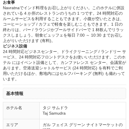
お食事
Navratnaでインド料理をお召し上がりください。このホテルに併設
されている 4 か所のレストランのうちの 1 つです。24 時間対応の
ルームサービスを利用することもできます。小腹が空いたときは、
コーヒーショップ / カフェで軽食を楽しむこともできます。1 日の
終わりは、バー / ラウンジかプールサイドバーで 1 杯飲んでリラッ
クスしましょう。朝食ビュッフェを毎日 7:00 ～ 10:30 までお召し
上がりいただけます (有料)。
ビジネス設備
24 時間対応ビジネスセンター、ドライクリーニング / ランドリー サ
ービス、24 時間対応フロントデスクをお使いいただけます。このホ
テル にはイベント設備として、カンファレンス センター、会議室が
あります。空港送迎シャトルサービス (24 時間対応) を有料でご利
用いただけるほか、敷地内にはセルフパーキング (無料) も備わって
います。
基本情報
ホテル名
タジ サムドラ
Taj Samudra
エリア
ガル フェイス グリーン ナイトマーケットの