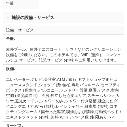
年齢
－
施設の設備・サービス
設備・サービス
全般:
屋外プール、屋外テニスコート、サウナなどのレクリエーション
設備をご利用ください。このホテルでは、WiFi (無料)、コンシェ
ルジュ サービス、託児サービス (有料)をご利用いただけます。
設備:
エレベーター,テレビ,美容室,ATM / 銀行,ギフトショップまたは
ニューススタンド,ショップ (敷地内),専用バスルーム,セーフティ
ボックス (客室内),バルコニー,ランドリー設備,庭園,デスク,室内
空調 (温度調節可) - 冷房,独立した応接エリア,スチームサウナ,サ
ウナ,遮光カーテン,シャワーのみ,シャワー付き浴槽,独立したダ
イニングエリア,WiFi (無料),レインシャワー,駐車場 (無料),コネ
クティングルーム / 隣合った客室,喫煙および禁煙,可動式ベッド /
エキストラベッド (有料),無料 WiFi デバイス数 (制限あり) - 4
サービス: