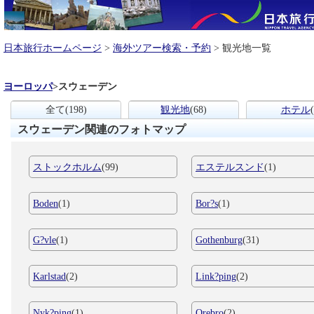
日本旅行ホームページ
>
海外ツアー検索・予約
> 観光地一覧
ヨーロッパ
>
スウェーデン
全て
(198)
観光地
(68)
ホテル
スウェーデン関連のフォトマップ
ストックホルム
(99)
エステルスンド
(1)
Boden
(1)
Bor?s
(1)
G?vle
(1)
Gothenburg
(31)
Karlstad
(2)
Link?ping
(2)
Nyk?ping
(1)
Orebro
(2)