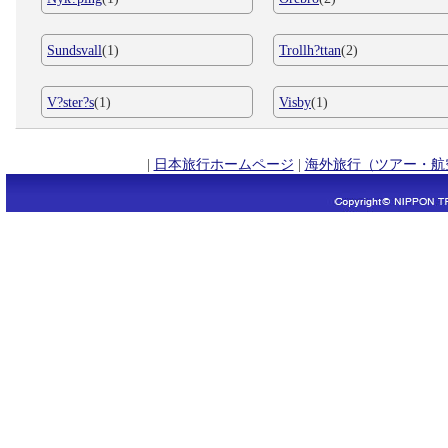
Sundsvall
(1)
Trollh?ttan
(2)
V?ster?s
(1)
Visby
(1)
|
日本旅行ホームページ
|
海外旅行（ツアー・航