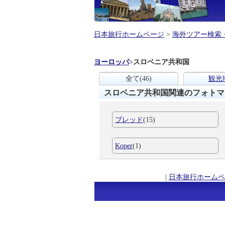
日本旅行ホームページ
>
海外ツアー検索
ヨーロッパ
>
スロベニア共和国
全て
(46)
観光
スロベニア共和国関連のフォトマ
ブレッド
(15)
Koper
(1)
|
日本旅行ホームペ