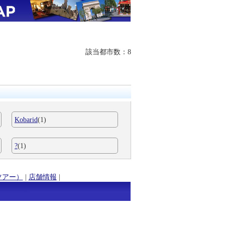
該当都市数：8
Kobarid
(1)
?
(1)
ツアー）
|
店舗情報
|