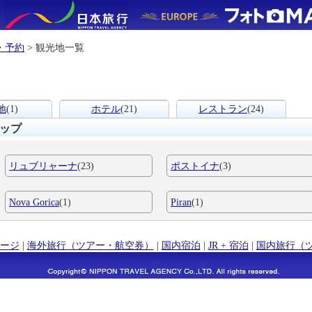
・予約
> 観光地一覧
地
(1)
ホテル
(21)
レストラン
(24)
ップ
リュブリャーナ
(23)
ポストイナ
(3)
Nova Gorica
(1)
Piran
(1)
ージ
|
海外旅行（ツアー・航空券）
|
国内宿泊
|
JR + 宿泊
|
国内旅行（