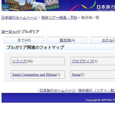
日本旅行ホームページ
>
海外ツアー検索・予約
> 観光地一覧
ヨーロッパ
>
ブルガリア
全て
(43)
観光地
(4)
ホテル
(
ブルガリア関連のフォトマップ
ソフィア
(36)
プロブディブ
(1)
Saints Constantine and Helena
(1)
Varna
(2)
|
日本旅行ホームページ
|
海外旅行（ツアー・航