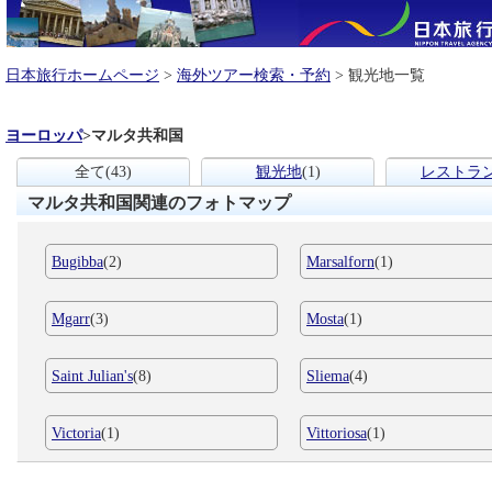
日本旅行ホームページ
>
海外ツアー検索・予約
> 観光地一覧
ヨーロッパ
>
マルタ共和国
全て
(43)
観光地
(1)
レストラ
マルタ共和国関連のフォトマップ
Bugibba
(2)
Marsalforn
(1)
Mgarr
(3)
Mosta
(1)
Saint Julian's
(8)
Sliema
(4)
Victoria
(1)
Vittoriosa
(1)