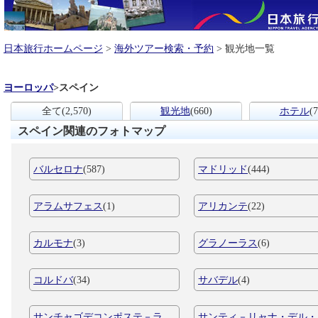
日本旅行ホームページ
>
海外ツアー検索・予約
> 観光地一覧
ヨーロッパ
>
スペイン
全て
(2,570)
観光地
(660)
ホテル
(7
スペイン関連のフォトマップ
バルセロナ
(587)
マドリッド
(444)
アラムサフェス
(1)
アリカンテ
(22)
カルモナ
(3)
グラノーラス
(6)
コルドバ
(34)
サバデル
(4)
サンチャゴデコンポステ－ラ
サンティ－リャナ・デル・