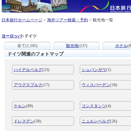
日本旅行ホームページ
>
海外ツアー検索・予約
> 観光地一覧
ヨーロッパ
>
ドイツ
全て
(1,595)
観光地
(237)
ホテル
(8
ドイツ関連のフォトマップ
ハイデルベルグ
(23)
シュバンガウ
(1)
アウグスブルク
(17)
ウィスバーデン
(18)
ケルン
(89)
コンスタンツ
(4)
ドレスデン
(58)
ニュルンベルグ
(26)