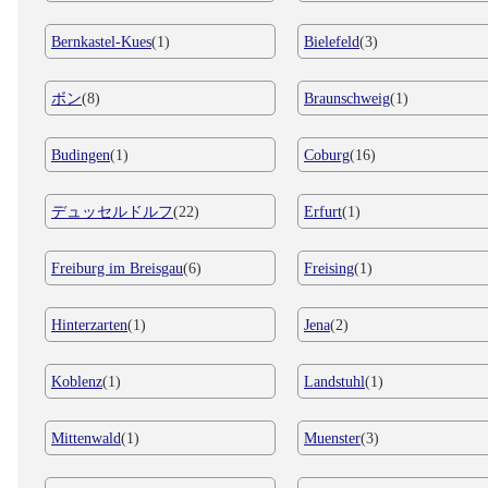
Bernkastel-Kues
(1)
Bielefeld
(3)
ボン
(8)
Braunschweig
(1)
Budingen
(1)
Coburg
(16)
デュッセルドルフ
(22)
Erfurt
(1)
Freiburg im Breisgau
(6)
Freising
(1)
Hinterzarten
(1)
Jena
(2)
Koblenz
(1)
Landstuhl
(1)
Mittenwald
(1)
Muenster
(3)