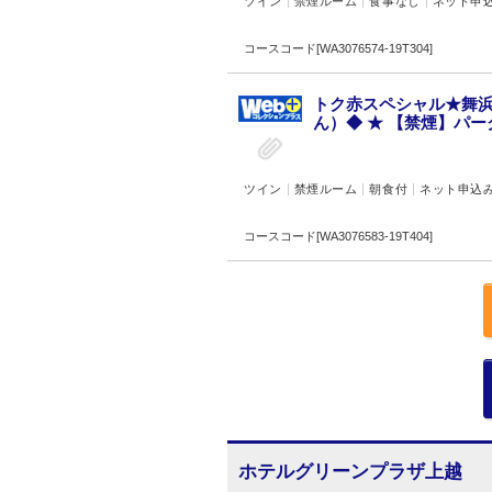
ツイン
禁煙ルーム
食事なし
ネット申
コースコード[WA3076574-19T304]
トク赤スペシャル★舞
ん）◆ ★ 【禁煙】パー
ツイン
禁煙ルーム
朝食付
ネット申込
コースコード[WA3076583-19T404]
ホテルグリーンプラザ上越