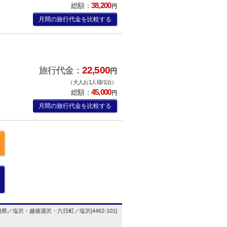
38,200
総額：
円
月間の旅行代金を比較する
22,500
旅行代金：
円
（大人お1人様/1泊）
45,000
総額：
円
月間の旅行代金を比較する
県／塩沢・越後湯沢・六日町／塩沢[4462-101]