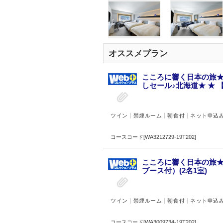
オススメプラン
こころに響く日本の旅★
しセール♪北海道★ ★ 
ツイン
禁煙ルーム
朝食付
ネット申込
コースコード[WA3212729-19T202]
こころに響く日本の旅★
ブース付）(2名1室)
ツイン
禁煙ルーム
朝食付
ネット申込
コースコード[WA3009734-19T202]