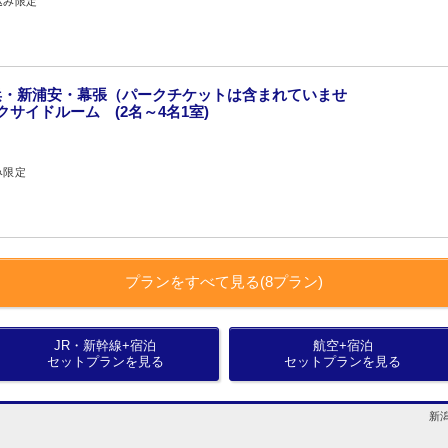
込み限定
浜・新浦安・幕張（パークチケットは含まれていませ
クサイドルーム (2名～4名1室)
み限定
プランをすべて見る(8プラン)
JR・新幹線+宿泊
航空+宿泊
セットプランを見る
セットプランを見る
新潟