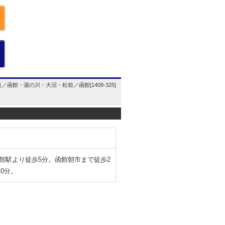
／函館・湯の川・大沼・松前／函館[1409-325]
函館駅より徒歩5分。函館朝市まで徒歩2
0分。