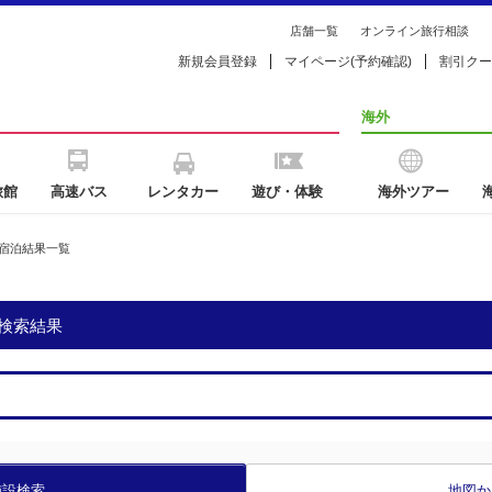
店舗一覧
オンライン旅行相談
新規会員登録
マイページ(予約確認)
割引クー
海外
旅館
高速バス
レンタカー
遊び・体験
海外ツアー
宿泊結果一覧
検索結果
施設検索
地図か