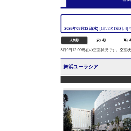
2026年08月
12日(水)
[
1
泊/
2名
1室
利用]
人気順
安い順
高い
8月9日12:00現在の空室状況です。空
舞浜ユーラシア