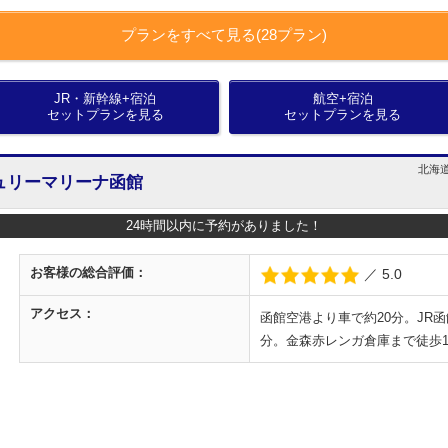
プランをすべて見る(28プラン)
JR・新幹線+宿泊
航空+宿泊
セットプランを見る
セットプランを見る
北海道
ュリーマリーナ函館
24時間以内に予約がありました！
お客様の
総合評価：
／ 5.0
アクセス：
函館空港より車で約20分。JR
分。金森赤レンガ倉庫まで徒歩1