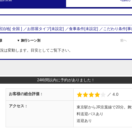
 宿泊地[
全国
] ／お部屋タイプ[
未設定
] ／食事条件[
未設定
] ／こだわり条件[
事
順
▼ 旅行シーン別
前へ
室状況は変動します。目安としてご覧下さい。
24時間以内に予約がありました！
お客様の
総合評価：
／ 4.0
アクセス：
東京駅からJR京葉線で20分。
料送迎バスあり
送迎あり