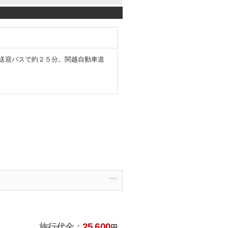
り送迎バスで約２５分。関越自動車道
25,600
旅行代金：
円