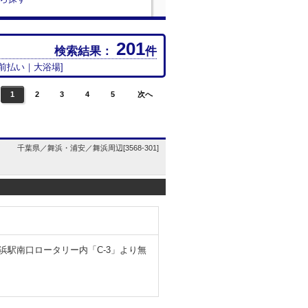
201
検索結果：
件
前払い
｜
大浴場
]
1
2
3
4
5
次へ
千葉県／舞浜・浦安／舞浜周辺[3568-301]
舞浜駅南口ロータリー内「C-3」より無