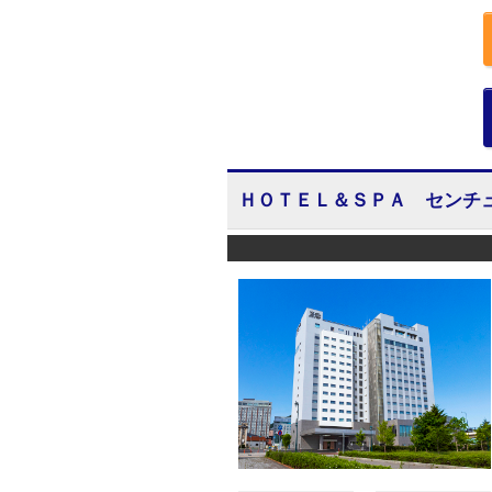
ＨＯＴＥＬ＆ＳＰＡ センチ