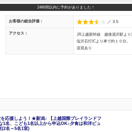
24時間以内に予約がありました！
お客様の
総合評価：
／ 3.5
アクセス：
JR上越新幹線 越後湯沢駅よ
塩沢石打ICより車で約１０分。
送迎あり
を応援しよう！★新潟♪ 【上越国際プレイランドフ
な1名、こども1名以上から申込OK♪夕食は和洋ビュ
2名～5名1室)