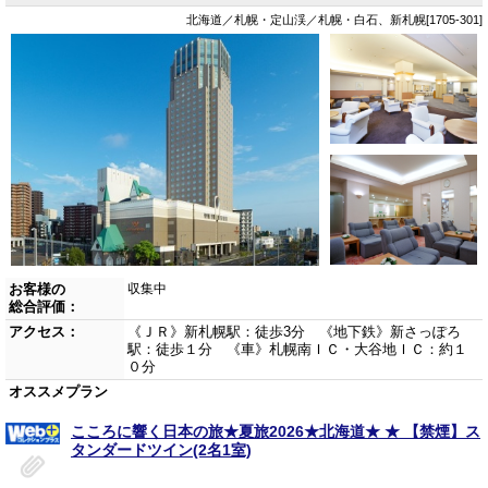
北海道／札幌・定山渓／札幌・白石、新札幌[1705-301]
お客様の
収集中
総合評価：
アクセス：
《ＪＲ》新札幌駅：徒歩3分 《地下鉄》新さっぽろ
駅：徒歩１分 《車》札幌南ＩＣ・大谷地ＩＣ：約１
０分
オススメプラン
こころに響く日本の旅★夏旅2026★北海道★ ★ 【禁煙】ス
タンダードツイン(2名1室)