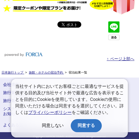
↑ ページ上部へ
日本旅行トップ
>
旅館・ホテルの宿泊予約
>
宿泊結果一覧
会社情報
プライバシーポリシー
当社サイト内においてお客様ごとに最適なサービスを提
供する目的及び当社サイト外で最適な広告を表示するこ
旅行業登録票・約款
規約集
とを目的にCookieを使用しています。Cookieの使用に
旅行条件書
サイトマップ
同意いただける場合は同意するを選択してください。詳
システムメンテナンスの
お申込みまでの手順
しくは
プライバシーポリシー
をご確認ください。
お知らせ
変更・取消のご案内
よくある質問
予約確認・変更
同意しない
同意する
Copyright c NIPPON TRAVEL AGENCY Co.,LTD. All rights reserved.