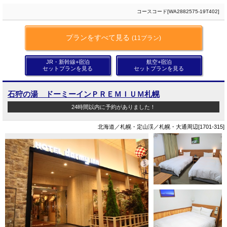
コースコード[WA2882575-19T402]
プランをすべて見る
(11プラン)
JR・新幹線+宿泊
航空+宿泊
セットプランを見る
セットプランを見る
石狩の湯 ドーミーインＰＲＥＭＩＵＭ札幌
24時間以内に予約がありました！
北海道／札幌・定山渓／札幌・大通周辺[1701-315]