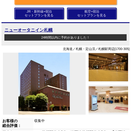
JR・新幹線+宿泊
航空+宿泊
セットプランを見る
セットプランを見る
ニューオータニイン札幌
24時間以内に予約がありました！
北海道／札幌・定山渓／札幌駅周辺[1700-305]
お客様の
収集中
総合評価：