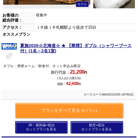
ホテル
お客様の
収集中
総合評価：
アクセス：
ＪＲ線ＪＲ札幌駅より徒歩で15分
オススメプラン
夏旅2026☆北海道☆ ★ 【禁煙】ダブル（シャワーブース
付）(1名～2名1室)
ダブル
禁煙ルーム
朝食付
ネット申込み限定
21,200
旅行代金：
円
（大人お1人様/1泊）
42,400
総額：
円
コースコード[WA3010335-19T602]
プランをすべて見る
(6プラン)
JR・新幹線+宿泊
航空+宿泊
セットプランを見る
セットプランを見る