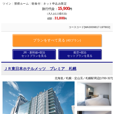
ツイン
禁煙ルーム
朝食付
ネット申込み限定
15,900
旅行代金：
円
（大人お1人様/1泊）
31,800
総額：
円
コースコード[WA3009817-19T802]
プランをすべて見る
(40プラン)
JR・新幹線+宿泊
航空+宿泊
セットプランを見る
セットプランを見る
ＪＲ東日本ホテルメッツ プレミア 札幌
北海道／札幌・定山渓／札幌駅周辺[1700-327]