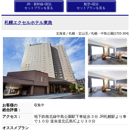
JR・新幹線+宿泊
航空+宿泊
セットプランを見る
セットプランを見る
札幌エクセルホテル東急
北海道／札幌・定山渓／札幌・中島公園[1703-304]
お客様の
収集中
総合評価：
アクセス：
地下鉄南北線中島公園駅下車徒歩３分 JR札幌駅より車
で１０分 道央道北広島ICより３０分
オススメプラン