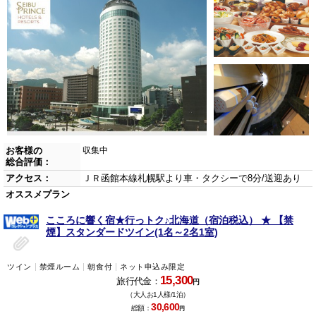
お客様の
収集中
総合評価：
アクセス：
ＪＲ函館本線札幌駅より車・タクシーで8分/送迎あり
オススメプラン
こころに響く宿★行っトク♪北海道（宿泊税込） ★ 【禁
煙】スタンダードツイン(1名～2名1室)
ツイン
禁煙ルーム
朝食付
ネット申込み限定
15,300
旅行代金：
円
（大人お1人様/1泊）
30,600
総額：
円