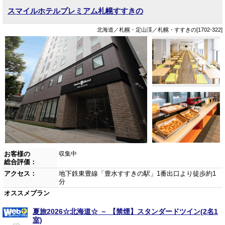
スマイルホテルプレミアム札幌すすきの
北海道／札幌・定山渓／札幌・すすきの[1702-322]
お客様の
収集中
総合評価：
アクセス：
地下鉄東豊線「豊水すすきの駅」1番出口より徒歩約1
分
オススメプラン
夏旅2026☆北海道☆ － 【禁煙】スタンダードツイン(2名1
室)