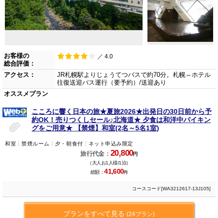
お客様の
／ 4.0
総合評価：
アクセス：
JR札幌駅よりじょうてつバスで約70分。札幌⇔ホテル
往復送迎バス運行（要予約）/送迎あり
オススメプラン
こころに響く日本の旅★夏旅2026★出発日の30日前から予
約OK！売りつくしセール♪北海道★ 夕食は和洋中バイキン
グをご用意★ 【禁煙】和室(2名～5名1室)
和室
禁煙ルーム
夕・朝食付
ネット申込み限定
20,800
旅行代金：
円
（大人お1人様/1泊）
41,600
総額：
円
コースコード[WA3212617-13J105]
プランをすべて見る
(24プラン)