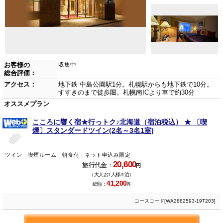
お客様の
収集中
総合評価：
アクセス：
地下鉄 中島公園駅1分。札幌駅からも地下鉄で10分。
すすきのまで徒歩圏。札幌南ICより車で約30分
オススメプラン
こころに響く宿★行っトク♪北海道（宿泊税込） ★ 〔喫
煙〕スタンダードツイン(2名～3名1室)
ツイン
喫煙ルーム
朝食付
ネット申込み限定
20,600
旅行代金：
円
（大人お1人様/1泊）
41,200
総額：
円
コースコード[WA2882593-19T203]