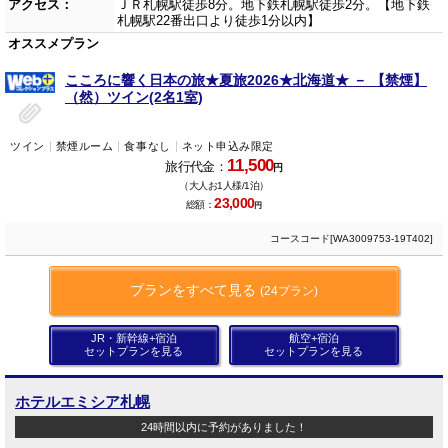
アクセス：
ＪＲ札幌駅徒歩8分。地下鉄札幌駅徒歩2分。【地下鉄
札幌駅22番出口より徒歩1分以内】
オススメプラン
こころに響く日本の旅★夏旅2026★北海道★ － 【禁煙】
（然）ツイン(2名1室)
ツイン
禁煙ルーム
食事なし
ネット申込み限定
11,500
旅行代金：
円
（大人お1人様/1泊）
23,000
総額：
円
コースコード[WA3009753-19T402]
プランをすべて見る
(24プラン)
JR・新幹線+宿泊
航空+宿泊
セットプランを見る
セットプランを見る
ホテルエミシア札幌
24時間以内に予約がありました！