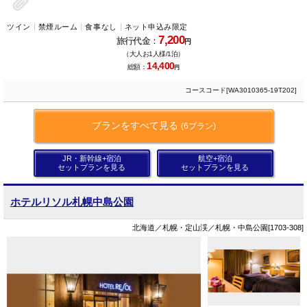
ツイン
禁煙ルーム
食事なし
ネット申込み限定
7,200
旅行代金：
円
（大人お1人様/1泊）
14,400
総額：
円
コースコード[WA3010365-19T202]
プランをすべて見る
(6プラン)
JR・新幹線+宿泊
航空+宿泊
セットプランを見る
セットプランを見る
ホテルリソル札幌中島公園
北海道／札幌・定山渓／札幌・中島公園[1703-308]