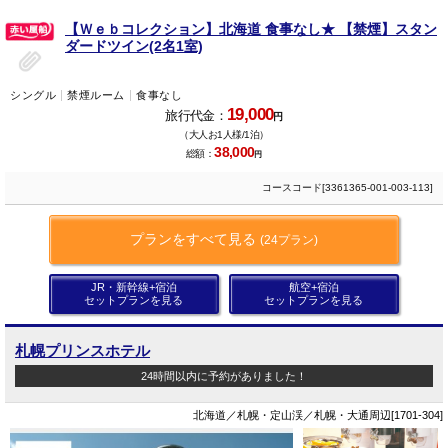
【Ｗｅｂコレクション】北海道 食事なし★ 【禁煙】スタン
ダードツイン(2名1室)
シングル
禁煙ルーム
食事なし
19,000
旅行代金：
円
（大人お1人様/1泊）
38,000
総額：
円
コースコード[3361365-001-003-113]
プランをすべて見る
(24プラン)
JR・新幹線+宿泊
航空+宿泊
セットプランを見る
セットプランを見る
札幌プリンスホテル
24時間以内に予約がありました！
北海道／札幌・定山渓／札幌・大通周辺[1701-304]