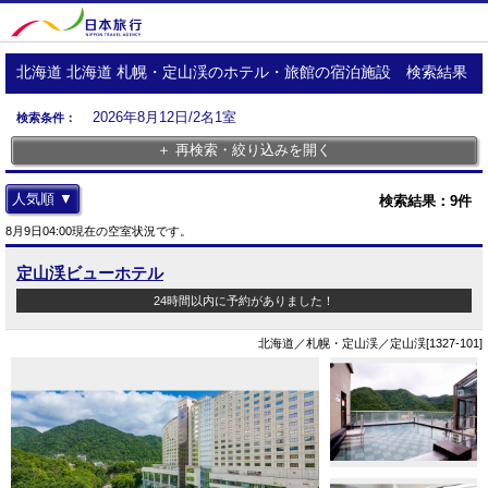
北海道 北海道 札幌・定山渓のホテル・旅館の宿泊施設 検索結果
2026年8月12日/2名1室
検索条件：
＋ 再検索・絞り込みを開く
人気順 ▼
検索結果：
9
件
8月9日04:00現在の空室状況です。
定山渓ビューホテル
24時間以内に予約がありました！
北海道／札幌・定山渓／定山渓[1327-101]