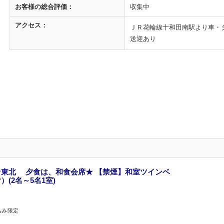
お客様の
総合評価：
収集中
アクセス：
ＪＲ花輪線十和田南駅より車・タ
送迎あり
東北 夕食は、和食会席★ 【禁煙】和室ツインベ
(2名～5名1室)
込み限定