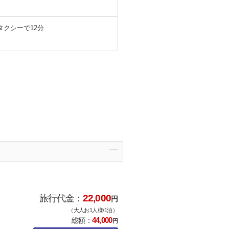
クシーで12分
22,000
旅行代金：
円
（大人お1人様/1泊）
44,000
総額：
円