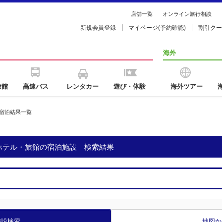
店舗一覧
オンライン旅行相談
新規会員登録
マイページ(予約確認)
割引クー
海外
旅館
高速バス
レンタカー
遊び・体験
海外ツアー
宿泊結果一覧
のホテル・旅館の宿泊施設 検索結果
施設検索
地図か