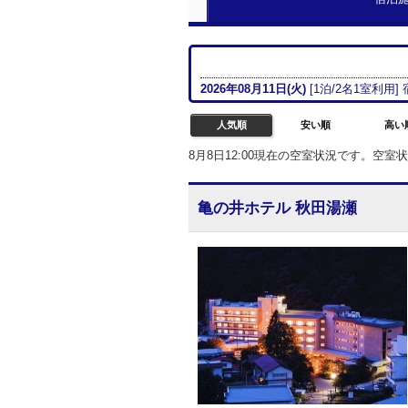
2026年08月
11日(火)
[
1
泊/
2名
1室
利用]
人気順
安い順
高い
8月8日12:00現在の空室状況です。空
亀の井ホテル 秋田湯瀬