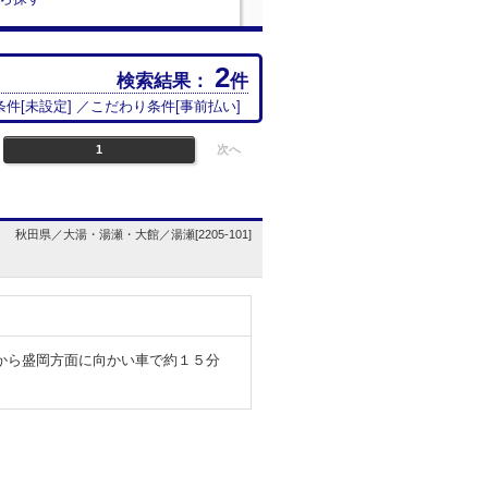
2
検索結果：
件
条件[
未設定
] ／こだわり条件[
事前払い
]
1
次へ
秋田県／大湯・湯瀬・大館／湯瀬[2205-101]
から盛岡方面に向かい車で約１５分