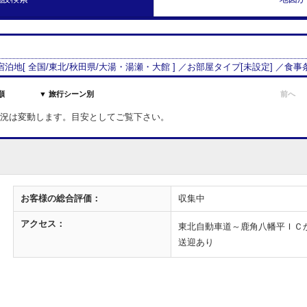
 宿泊地[
全国/
東北
/
秋田県
/
大湯・湯瀬・大館
] ／お部屋タイプ[
未設定
] ／食事
順
▼ 旅行シーン別
前へ
室状況は変動します。目安としてご覧下さい。
お客様の
総合評価：
収集中
アクセス：
東北自動車道～鹿角八幡平ＩＣ
送迎あり