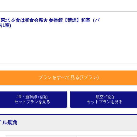
東北 夕食は和食会席★ 参番館【禁煙】和室（バ
1室)
プランをすべて見る(7プラン)
JR・新幹線+宿泊
航空+宿泊
セットプランを見る
セットプランを見る
テル鹿角