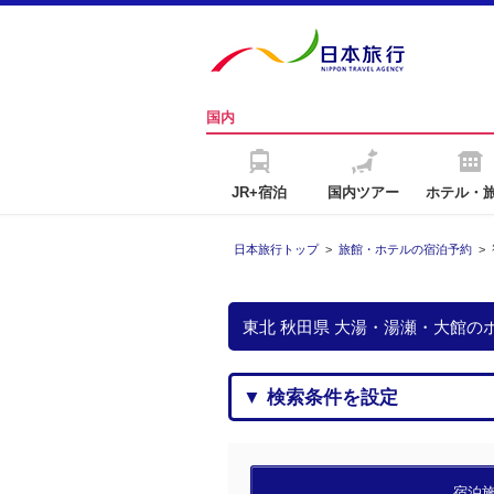
国内
JR+宿泊
国内ツアー
ホテル・
日本旅行トップ
>
旅館・ホテルの宿泊予約
>
東北 秋田県 大湯・湯瀬・大館
▼ 検索条件を設定
宿泊