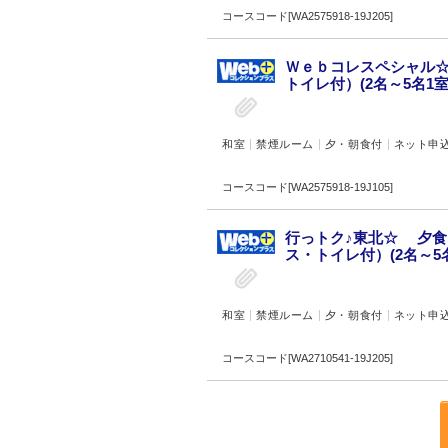
コースコード[WA2575918-19J205]
Ｗｅｂコレスペシャル☆
トイレ付）(2名～5名1室
和室
禁煙ルーム
夕・朝食付
ネット申
コースコード[WA2575918-19J105]
行っトク♪東北☆ 夕食
ス・トイレ付）(2名～5名
和室
禁煙ルーム
夕・朝食付
ネット申
コースコード[WA2710541-19J205]