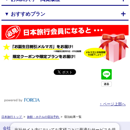
▼ おすすめプラン
↑ ページ上部へ
日本旅行トップ
>
旅館・ホテルの宿泊予約
>
宿泊結果一覧
会社情報
プライバシーポリシー
当社サイト内においてお客様ごとに最適なサービスを提