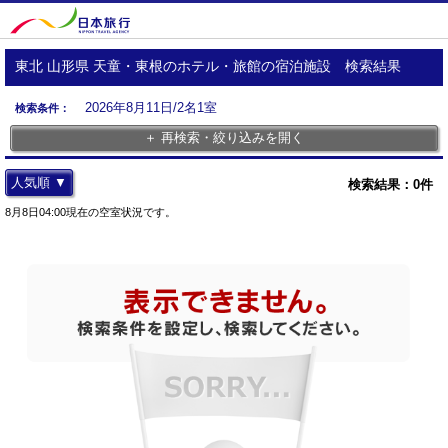
東北 山形県 天童・東根のホテル・旅館の宿泊施設 検索結果
2026年8月11日/2名1室
検索条件：
＋ 再検索・絞り込みを開く
人気順 ▼
検索結果：
0
件
8月8日04:00現在の空室状況です。