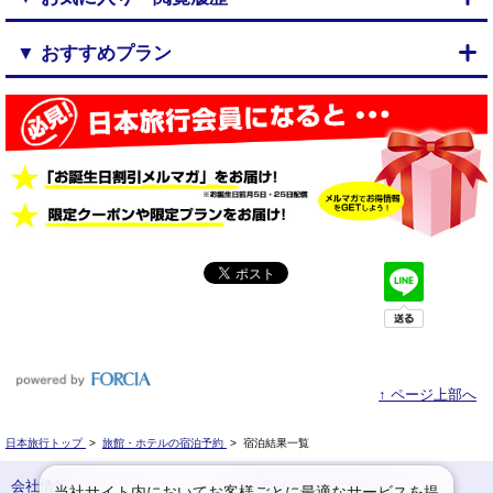
▼ おすすめプラン
↑ ページ上部へ
日本旅行トップ
>
旅館・ホテルの宿泊予約
>
宿泊結果一覧
会社情報
プライバシーポリシー
当社サイト内においてお客様ごとに最適なサービスを提