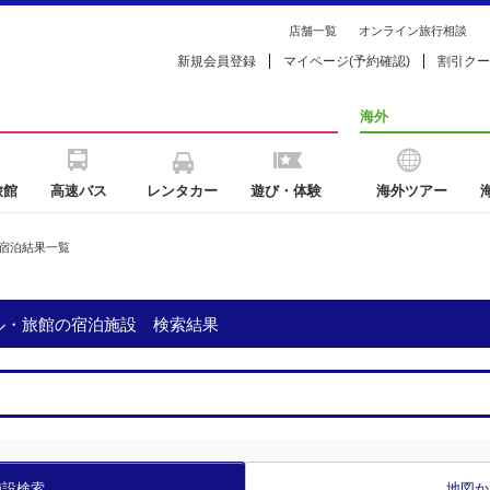
店舗一覧
オンライン旅行相談
新規会員登録
マイページ(予約確認)
割引クー
海外
旅館
高速バス
レンタカー
遊び・体験
海外ツアー
宿泊結果一覧
テル・旅館の宿泊施設 検索結果
施設検索
地図か