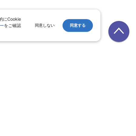
Cookie
ー
をご確認
同意しない
同意する
レンタカー
｜
遊ぷらざ（クーポン）
ホテル
ン
版
｜
家族旅行特集 国内版
レット一覧