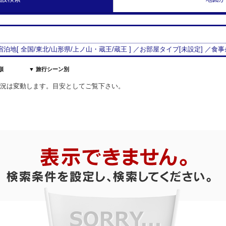
 宿泊地[
全国/
東北
/
山形県
/
上ノ山・蔵王
/
蔵王
] ／お部屋タイプ[
未設定
] ／食事
順
▼ 旅行シーン別
室状況は変動します。目安としてご覧下さい。