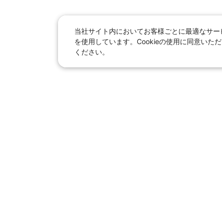
当社サイト内においてお客様ごとに最適なサービ
を使用しています。Cookieの使用に同意い
ください。
日本旅行総合トップ
｜
JR＋宿泊
海外
【国内旅行】
季節のおすすめ旅行
｜
人
東京ディズニーリゾート®へ