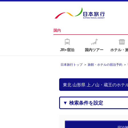
国内
JR+宿泊
国内ツアー
ホテル・
日本旅行トップ
>
旅館・ホテルの宿泊予約
>
東北 山形県 上ノ山・蔵王のホ
▼ 検索条件を設定
宿泊