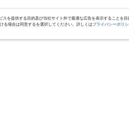
スを提供する目的及び当社サイト外で最適な広告を表示することを目的に
ただける場合は同意するを選択してください。詳しくは
プライバシーポリシ
｜
国内旅行（ツアー）
｜
ホテル・旅館（宿泊）
｜
高速バス
｜
旅行（ツアー）
｜
海外航空券
｜
海外ホテル
｜
海外航空券＋海外
女子旅「たびーら」
｜
海外挙式・ウェディング
｜
新婚旅行・ハネムー
クルーズ
｜
鉄道
｜
一人旅
｜
日帰りツアー
気の定番特集
｜
お得な国内旅行
｜
新幹線の旅
｜
一人旅特集 国内
の旅
｜
ユニバーサル・スタジオ・ジャパンへの旅
｜
国内旅行パンフ