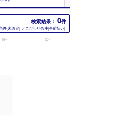
0
検索結果：
件
条件[
未設定
] ／こだわり条件[
事前払い
]
前へ
次へ