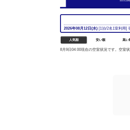
2026年08月
12日(水)
[
1
泊/
2名
1室
利用]
人気順
安い順
高い
8月9日04:00現在の空室状況です。空