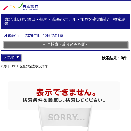
東北 山形県 酒田・鶴岡・温海のホテル・旅館の宿泊施設 検索結
果
2026年8月10日/2名1室
検索条件：
＋ 再検索・絞り込みを開く
人気順 ▼
検索結果：
0
件
8月6日19:00現在の空室状況です。