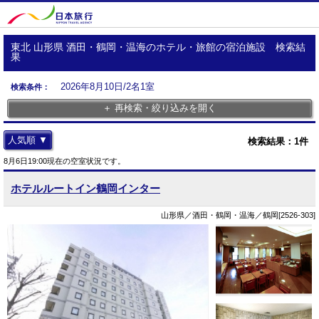
東北 山形県 酒田・鶴岡・温海のホテル・旅館の宿泊施設 検索結
果
2026年8月10日/2名1室
検索条件：
＋ 再検索・絞り込みを開く
人気順 ▼
検索結果：
1
件
8月6日19:00現在の空室状況です。
ホテルルートイン鶴岡インター
山形県／酒田・鶴岡・温海／鶴岡[2526-303]