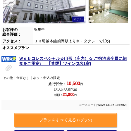
ホテル
お客様の
収集中
総合評価：
アクセス：
ＪＲ羽越本線鶴岡駅より車・タクシーで10分
オススメプラン
Ｗｅｂコレスペシャル☆山形（庄内）☆ ご宿泊者全員に朝
食をご用意♪― 【禁煙】ツイン(2名1室)
その他
食事なし
ネット申込み限定
10,500
旅行代金：
円
（大人お1人様/1泊）
21,000
総額：
円
コースコード[WA2613186-19T502]
プランをすべて見る
(2プラン)