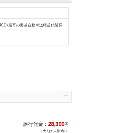
40分/最寄の磐越自動車道猪苗代磐梯
28,300
旅行代金：
円
（大人お1人様/1泊）