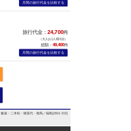
月間の旅行代金を比較する
24,700
旅行代金：
円
（大人お1人様/1泊）
49,400
総額：
円
月間の旅行代金を比較する
坂・二本松・猪苗代・相馬／福島[2601-315]