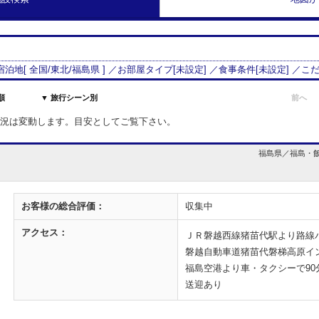
 宿泊地[
全国/
東北
/
福島県
] ／お部屋タイプ[
未設定
] ／食事条件[
未設定
] ／こ
順
▼ 旅行シーン別
前へ
室状況は変動します。目安としてご覧下さい。
福島県／福島・飯坂
お客様の
総合評価：
収集中
アクセス：
ＪＲ磐越西線猪苗代駅より路線バ
磐越自動車道猪苗代磐梯高原イン
福島空港より車・タクシーで90
送迎あり