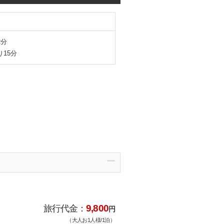
2分
15分
9,800
旅行代金：
円
（大人お1人様/1泊）