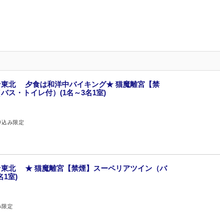
東北 夕食は和洋中バイキング★ 猫魔離宮【禁
ス・トイレ付）(1名～3名1室)
申込み限定
東北 ★ 猫魔離宮【禁煙】スーペリアツイン（バ
1室)
み限定