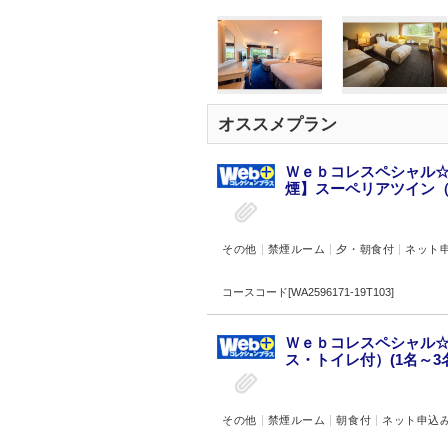
オススメプラン
Ｗｅｂコレスペシャル☆
煙】スーペリアツイン（バ
その他
禁煙ルーム
夕・朝食付
ネット
コースコード[WA2596171-19T103]
Ｗｅｂコレスペシャル☆
ス・トイレ付）(1名～3名
その他
禁煙ルーム
朝食付
ネット申込