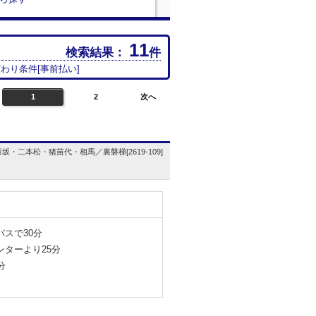
11
検索結果：
件
だわり条件[
事前払い
]
1
2
次へ
・二本松・猪苗代・相馬／裏磐梯[2619-109]
スで30分
ターより25分
分