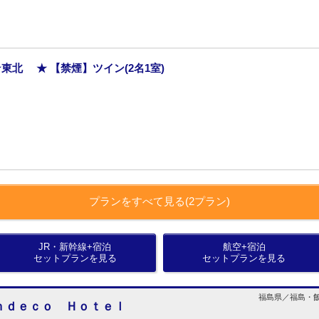
東北 ★ 【禁煙】ツイン(2名1室)
プランをすべて見る(2プラン)
JR・新幹線+宿泊
航空+宿泊
セットプランを見る
セットプランを見る
福島県／福島・飯坂
ｎｄｅｃｏ Ｈｏｔｅｌ