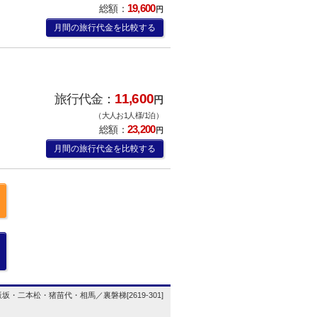
19,600
総額：
円
月間の旅行代金を比較する
11,600
旅行代金：
円
（大人お1人様/1泊）
23,200
総額：
円
月間の旅行代金を比較する
・二本松・猪苗代・相馬／裏磐梯[2619-301]