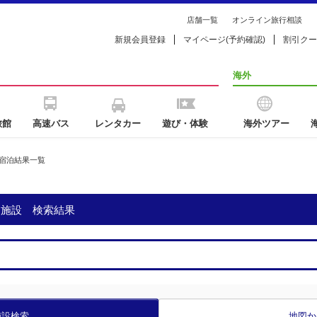
店舗一覧
オンライン旅行相談
新規会員登録
マイページ(予約確認)
割引クー
海外
旅館
高速バス
レンタカー
遊び・体験
海外ツアー
宿泊結果一覧
泊施設 検索結果
施設検索
地図か