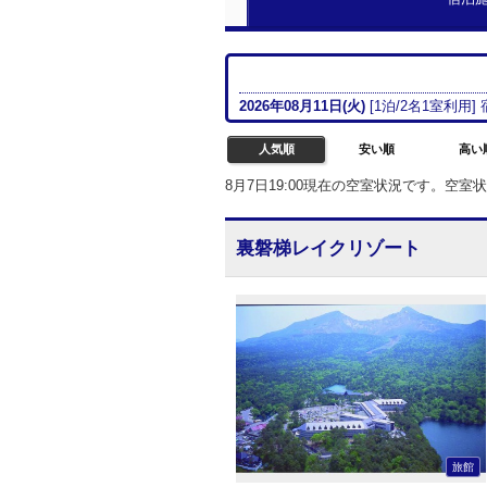
2026年08月
11日(火)
[
1
泊/
2名
1室
利用]
人気順
安い順
高い
8月7日19:00現在の空室状況です。空
裏磐梯レイクリゾート
旅館