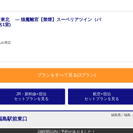
東北 ― 猫魔離宮【禁煙】スーペリアツイン（バ
1室)
込み限定
プランをすべて見る(3プラン)
JR・新幹線+宿泊
航空+宿泊
セットプランを見る
セットプランを見る
福島県／福島・飯
福島駅前東口
24時間以内に予約がありました！