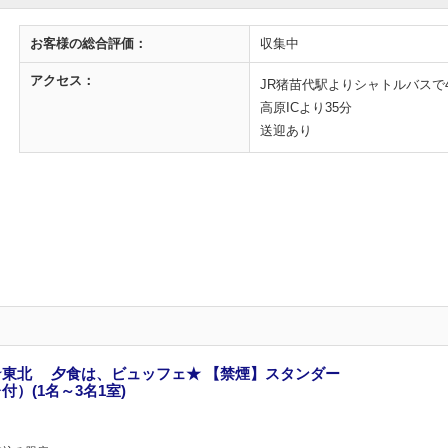
お客様の
総合評価：
収集中
アクセス：
JR猪苗代駅よりシャトルバスで
高原ICより35分
送迎あり
東北 夕食は、ビュッフェ★ 【禁煙】スタンダー
）(1名～3名1室)