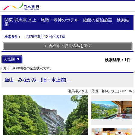
関東 群馬県 水上・尾瀬・老神のホテル・旅館の宿泊施設 検索結
果
2026年8月12日/2名1室
検索条件：
＋ 再検索・絞り込みを開く
人気順 ▼
検索結果：
1
件
8月9日04:00現在の空室状況です。
坐山 みなかみ (旧：水上館)
群馬県／水上・尾瀬・老神／水上[3302-107]