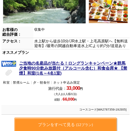
お客様の
収集中
総合評価：
アクセス：
水上駅から徒歩10分/JR水上駅・上毛高原駅へ【無料送
迎有】/最寄の関越自動車道水上ICより約7分/送迎あり
オススメプラン
ご当地の名産品が当たる！ロングランキャンペーン★群馬
夕食時90分飲み放題付（アルコール含む）和食会席★ 【禁
煙】和室(1名～4名1室)
和室
禁煙ルーム
夕・朝食付
ネット申込み限定
33,000
旅行代金：
円
（大人お1人様/1泊）
66,000
総額：
円
コースコード[WA2787359-19J305]
プランをすべて見る
(12プラン)