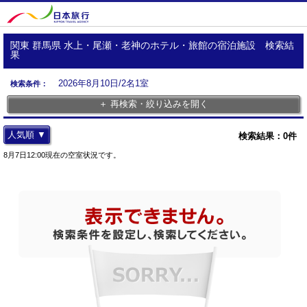
関東 群馬県 水上・尾瀬・老神のホテル・旅館の宿泊施設 検索結
果
2026年8月10日/2名1室
検索条件：
＋ 再検索・絞り込みを開く
人気順 ▼
検索結果：
0
件
8月7日12:00現在の空室状況です。