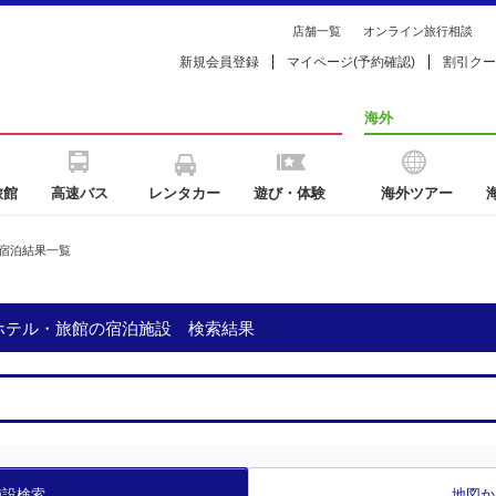
店舗一覧
オンライン旅行相談
新規会員登録
マイページ(予約確認)
割引クー
海外
旅館
高速バス
レンタカー
遊び・体験
海外ツアー
宿泊結果一覧
のホテル・旅館の宿泊施設 検索結果
施設検索
地図か