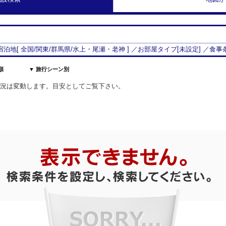
 宿泊地[
全国/
関東
/
群馬県
/
水上・尾瀬・老神
] ／お部屋タイプ[
未設定
] ／食事
順
▼ 旅行シーン別
室状況は変動します。目安としてご覧下さい。