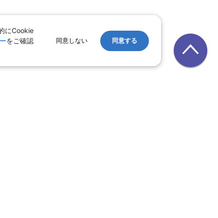
Cookie
ー
をご確認
同意しない
同意する
レンタカー
｜
遊ぷらざ（クーポン）
ホテル
ン
版
｜
家族旅行特集 国内版
レット一覧