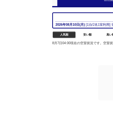
2026年08月
10日(月)
[
1
泊/
2名
1室
利用]
人気順
安い順
高い
8月7日04:00現在の空室状況です。空