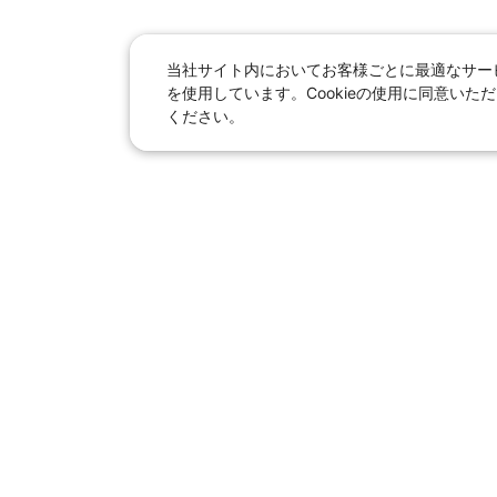
当社サイト内においてお客様ごとに最適なサービ
を使用しています。Cookieの使用に同意い
ください。
日本旅行総合トップ
｜
JR＋宿泊
海外
【国内旅行】
季節のおすすめ旅行
｜
人
東京ディズニーリゾート®へ