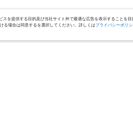
スを提供する目的及び当社サイト外で最適な広告を表示することを目的に
ただける場合は同意するを選択してください。詳しくは
プライバシーポリシ
｜
国内旅行（ツアー）
｜
ホテル・旅館（宿泊）
｜
高速バス
｜
旅行（ツアー）
｜
海外航空券
｜
海外ホテル
｜
海外航空券＋海外
女子旅「たびーら」
｜
海外挙式・ウェディング
｜
新婚旅行・ハネムー
クルーズ
｜
鉄道
｜
一人旅
｜
日帰りツアー
気の定番特集
｜
お得な国内旅行
｜
新幹線の旅
｜
一人旅特集 国内
の旅
｜
ユニバーサル・スタジオ・ジャパンへの旅
｜
国内旅行パンフ