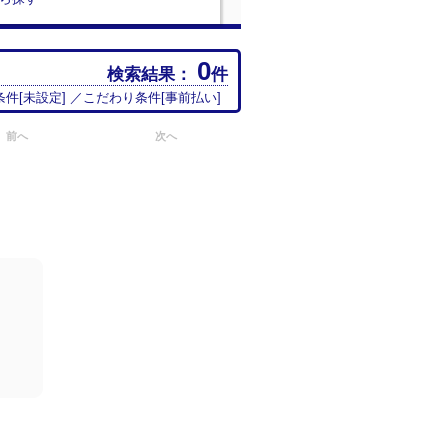
0
検索結果：
件
条件[
未設定
] ／こだわり条件[
事前払い
]
前へ
次へ