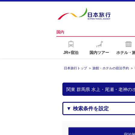
国内
JR+宿泊
国内ツアー
ホテル・
日本旅行トップ
>
旅館・ホテルの宿泊予約
>
関東 群馬県 水上・尾瀬・老神
▼ 検索条件を設定
宿泊